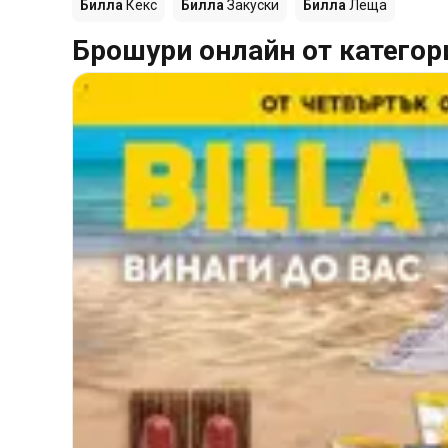
Билла
Кекс
Билла
Закуски
Билла
Леща
Брошури онлайн от категор