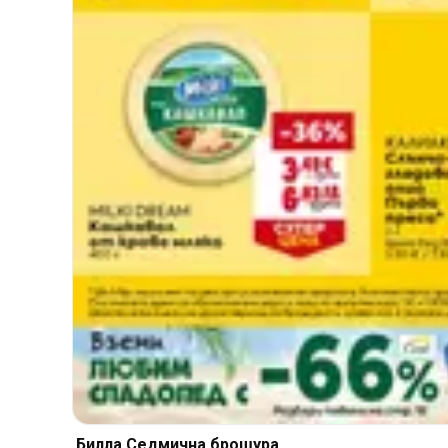
Билла Cедмична брошура