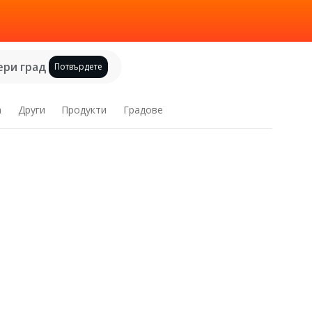
ри град
Потвърдете
а
Други
Продукти
Градове