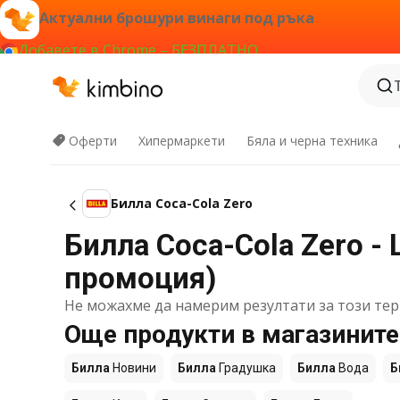
Актуални брошури винаги под ръка
Добавете в Chrome – БЕЗПЛАТНО
Оферти
Хипермаркети
Бяла и черна техника
Билла Coca-Cola Zero
Билла Coca-Cola Zero - 
промоция)
Не можахме да намерим резултати за този тер
Още продукти в магазините
Билла
Новини
Билла
Градушка
Билла
Вода
Б