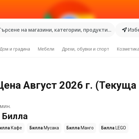
Търсене на магазини, категории, продукти...
Избе
Дом и градина
Мебели
Дрехи, обувки и спорт
Козметик
Цена Август 2026 г. (Текуща
мин.
 Билла
илла
Кафе
Билла
Мусака
Билла
Манго
Билла
LEGO