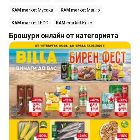
KAM market
Мусака
KAM market
Манго
KAM market
LEGO
KAM market
Кекс
Брошури онлайн от категорията