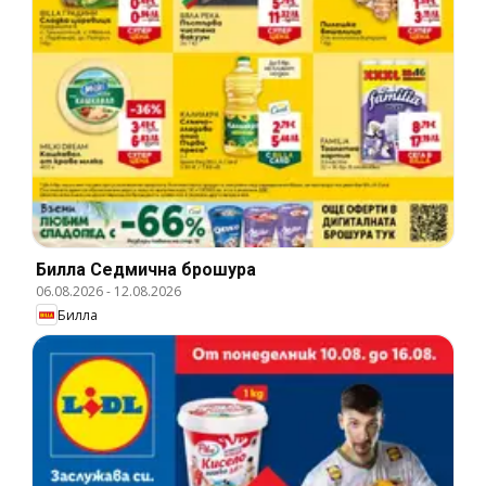
Билла Cедмична брошура
06.08.2026
-
12.08.2026
Билла