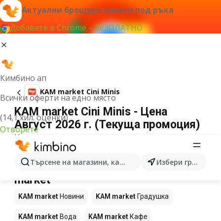
Актуални брошури винаги под ръка
Добавете в Chrome – БЕЗПЛАТНО
Кимбино ап
KAM market Cini Minis
Всички оферти на едно място
KAM market Cini Minis - Цена
(14,1 хил. оценки)
Август 2026 г. (Текуща промоция)
Отворете
Не можахме да намерим резултати за този
термин.
Още продукти в магазините KAM
Търсене на магазини, категории, продукти...
Избери град
market
KAM market
Новини
KAM market
Градушка
KAM market
Вода
KAM market
Кафе