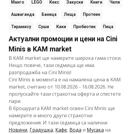
Манго
LEGO
Кекс
Закуски
Книги
Чили
Ашваганда
Баница
Леща
Протеин
Тирамису
Суши
Каки
Пробиотик
Пица
Актуални промоции и цени на Cini
Minis в KAM market
В KAM market ще намерите широка гама стоки.
Нещо повече, тази седмица ще има
разпродажба на Cini Minis!
Cini Minis в момента е на намалена цена в KAM
market, считано от 10.08.2026 - 16.08.2026. Не
пропускайте тази страхотна оферта и спестете
пари.
В брошурата KAM market освен Cini Minis ще
намерите и много други страхотни
предложения. И тази седмица са налични
Новини
,
Градушка
,
Кафе
,
Вода
и
Мусака
на