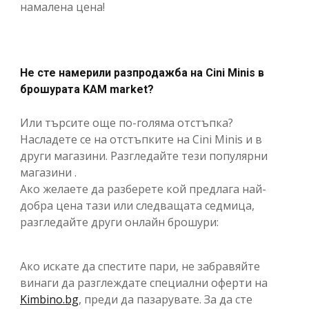
намалена цена!
Не сте намерили разпродажба на Cini Minis в
брошурата KAM market?
Или търсите още по-голяма отстъпка?
Насладете се на отстъпките на Cini Minis и в
други магазини. Разгледайте тези популярни
магазини .
Ако желаете да разберете кой предлага най-
добра цена тази или следващата седмица,
разгледайте други онлайн брошури:
Ако искате да спестите пари, не забравяйте
винаги да разглеждате специални оферти на
Kimbino.bg
, преди да пазарувате. За да сте