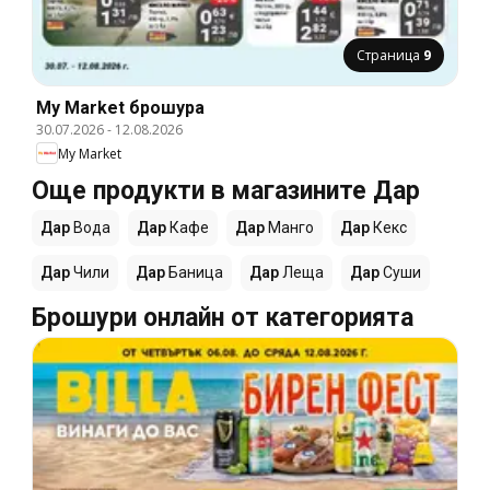
Страница
9
My Market брошура
30.07.2026
-
12.08.2026
My Market
Още продукти в магазините Дар
Дар
Вода
Дар
Кафе
Дар
Манго
Дар
Кекс
Дар
Чили
Дар
Баница
Дар
Леща
Дар
Суши
Брошури онлайн от категорията