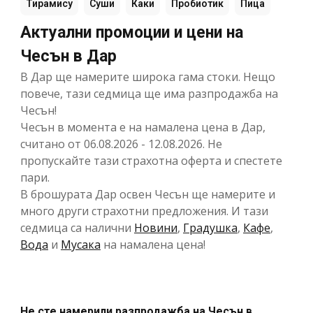
Тирамису
Суши
Каки
Пробиотик
Пица
Актуални промоции и цени на
Чесън в Дар
В Дар ще намерите широка гама стоки. Нещо
повече, тази седмица ще има разпродажба на
Чесън!
Чесън в момента е на намалена цена в Дар,
считано от 06.08.2026 - 12.08.2026. Не
пропускайте тази страхотна оферта и спестете
пари.
В брошурата Дар освен Чесън ще намерите и
много други страхотни предложения. И тази
седмица са налични
Новини
,
Градушка
,
Кафе
,
Вода
и
Мусака
на намалена цена!
Не сте намерили разпродажба на Чесън в