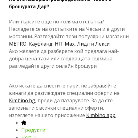
брошурата Дар?
Или търсите още по-голяма отстъпка?
Насладете се на отстъпките на Чесън и в други
магазини. Разгледайте тези популярни магазини
METRO
,
Кауфланд
,
HIT Max
,
Лидл
и
Лекси
.
Ако желаете да разберете кой предлага най-
добра цена тази или следващата седмица,
разгледайте други онлайн брошури:
Ако искате да спестите пари, не забравяйте
винаги да разглеждате специални оферти на
Kimbino.bg
, преди да пазарувате. За да сте
запознати с всички специални оферти,
изтеглете нашето приложение
Kimbino app
.
Продукти
Чесън