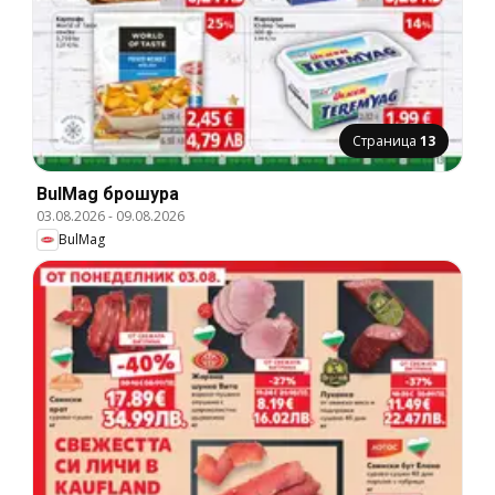
Страница
13
BulMag брошура
03.08.2026
-
09.08.2026
BulMag