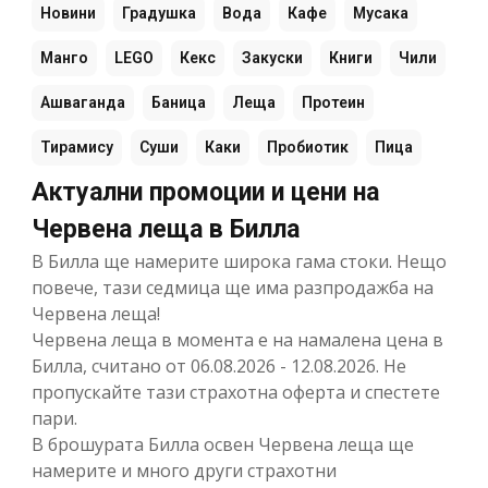
Новини
Градушка
Вода
Кафе
Мусака
Манго
LEGO
Кекс
Закуски
Книги
Чили
Ашваганда
Баница
Леща
Протеин
Тирамису
Суши
Каки
Пробиотик
Пица
Актуални промоции и цени на
Червена леща в Билла
В Билла ще намерите широка гама стоки. Нещо
повече, тази седмица ще има разпродажба на
Червена леща!
Червена леща в момента е на намалена цена в
Билла, считано от 06.08.2026 - 12.08.2026. Не
пропускайте тази страхотна оферта и спестете
пари.
В брошурата Билла освен Червена леща ще
намерите и много други страхотни