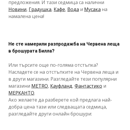
предложения. И тази седмица са налични
Новини
,
Градушка
,
Кафе
,
Вода
и
Мусака
на
намалена цена!
Не сте намерили разпродажба на Червена леща
в брошурата Билла?
Или търсите още по-голяма отстъпка?
Насладете се на отстъпките на Червена леща и
в други магазини. Разгледайте тези популярни
магазини
METRO
,
Кауфланд
,
Фантастико
и
МЕРКАНТО
.
Ако желаете да разберете кой предлага най-
добра цена тази или следващата седмица,
разгледайте други онлайн брошури: