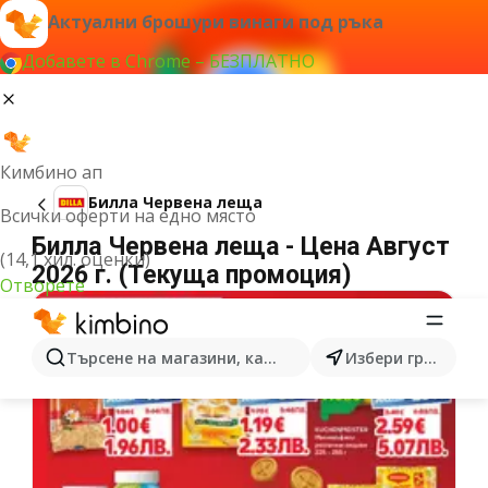
Актуални брошури винаги под ръка
Добавете в Chrome – БЕЗПЛАТНО
Кимбино ап
Билла Червена леща
Всички оферти на едно място
Билла Червена леща - Цена Август
(14,1 хил. оценки)
2026 г. (Текуща промоция)
Отворете
Търсене на магазини, категории, продукти...
Избери град