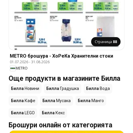
Страница
88
METRO брошура - ХоРеКа Хранителни стоки
01.07.2026
-
31.08.2026
METRO
Още продукти в магазините Билла
Билла
Новини
Билла
Градушка
Билла
Вода
Билла
Кафе
Билла
Мусака
Билла
Манго
Билла
LEGO
Билла
Кекс
Брошури онлайн от категорията