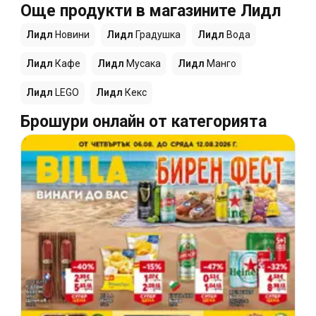
Още продукти в магазините Лидл
Лидл
Новини
Лидл
Градушка
Лидл
Вода
Лидл
Кафе
Лидл
Мусака
Лидл
Манго
Лидл
LEGO
Лидл
Кекс
Брошури онлайн от категорията