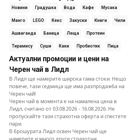
Новини
Градушка
Вода
Кафе
Мусака
Манго
LEGO
Кекс
Закуски
Книги
Чили
Ашваганда
Баница
Леща
Протеин
Тирамису
Суши
Каки
Пробиотик
Пица
Актуални промоции и цени на
Черен чай в Лидл
В Лидл ще намерите широка гама стоки. Нещо
повече, тази седмица ще има разпродажба на
Черен чай!
Черен чай в момента е на намалена цена в
Лидл, считано от 03.08.2026 - 16.08.2026. Не
пропускайте тази страхотна оферта и спестете
пари.
В брошурата Лидл освен Черен чай ще
намерите и много други страхотни