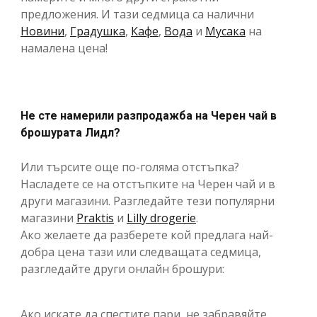
предложения. И тази седмица са налични
Новини
,
Градушка
,
Кафе
,
Вода
и
Мусака
на
намалена цена!
Не сте намерили разпродажба на Черен чай в
брошурата Лидл?
Или търсите още по-голяма отстъпка?
Насладете се на отстъпките на Черен чай и в
други магазини. Разгледайте тези популярни
магазини
Praktis
и
Lilly drogerie
.
Ако желаете да разберете кой предлага най-
добра цена тази или следващата седмица,
разгледайте други онлайн брошури:
Ако искате да спестите пари, не забравяйте