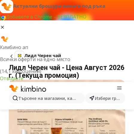
Актуални брошури винаги под ръка
Добавете в Chrome – БЕЗПЛАТНО
Кимбино ап
Лидл Черен чай
Всички оферти на едно място
Лидл Черен чай - Цена Август 2026
(14,1 хил. оценки)
г. (Текуща промоция)
Отворете
Търсене на магазини, категории, продукти...
Избери град