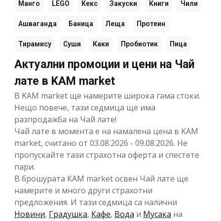
Манго
LEGO
Кекс
Закуски
Книги
Чили
Ашваганда
Баница
Леща
Протеин
Тирамису
Суши
Каки
Пробиотик
Пица
Актуални промоции и цени на Чай
лате в KAM market
В KAM market ще намерите широка гама стоки.
Нещо повече, тази седмица ще има
разпродажба на Чай лате!
Чай лате в момента е на намалена цена в KAM
market, считано от 03.08.2026 - 09.08.2026. Не
пропускайте тази страхотна оферта и спестете
пари.
В брошурата KAM market освен Чай лате ще
намерите и много други страхотни
предложения. И тази седмица са налични
Новини
,
Градушка
,
Кафе
,
Вода
и
Мусака
на