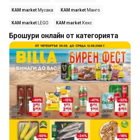
KAM market
Мусака
KAM market
Манго
KAM market
LEGO
KAM market
Кекс
Брошури онлайн от категорията