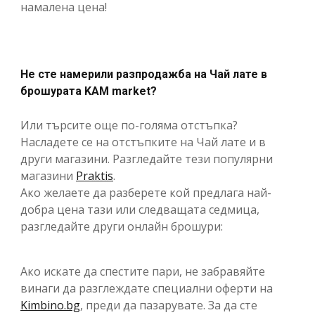
намалена цена!
Не сте намерили разпродажба на Чай лате в
брошурата KAM market?
Или търсите още по-голяма отстъпка?
Насладете се на отстъпките на Чай лате и в
други магазини. Разгледайте тези популярни
магазини
Praktis
.
Ако желаете да разберете кой предлага най-
добра цена тази или следващата седмица,
разгледайте други онлайн брошури:
Ако искате да спестите пари, не забравяйте
винаги да разглеждате специални оферти на
Kimbino.bg
, преди да пазарувате. За да сте