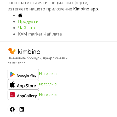
запознати с всички специални оферти,
изтеглете нашето приложение
Kimbino app
.
Продукти
Чай лате
KAM market Чай лате
Най-новите брошури, предложения и
намаления
Изтегли в
Изтегли в
Изтегли в