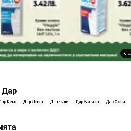
Стр
 Дар
Дар
Кекс
Дар
Леща
Дар
Чили
Дар
Баница
Дар
Суши
ията