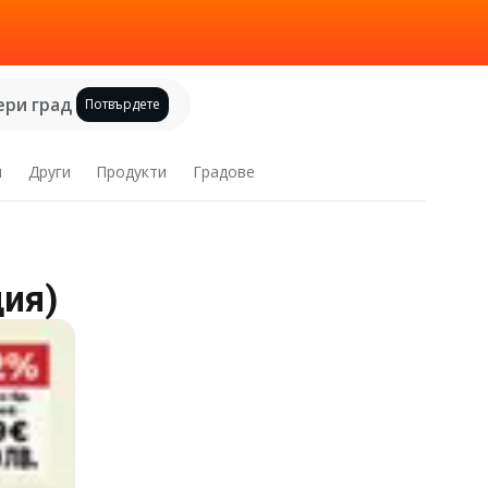
ри град
Потвърдете
и
Други
Продукти
Градове
ция)