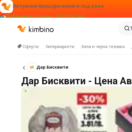
Актуални брошури винаги под ръка
Добавете в Chrome – БЕЗПЛАТНО
Оферти
Хипермаркети
Бяла и черна техника
Дар Бисквити
Дар Бисквити - Цена Ав