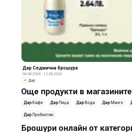
Дар Cедмична брошура
06.08.2026
-
12.08.2026
Дар
Още продукти в магазините
Дар
Кафе
Дар
Пица
Дар
Вода
Дар
Манго
Дар
Пробиотик
Брошури онлайн от категор