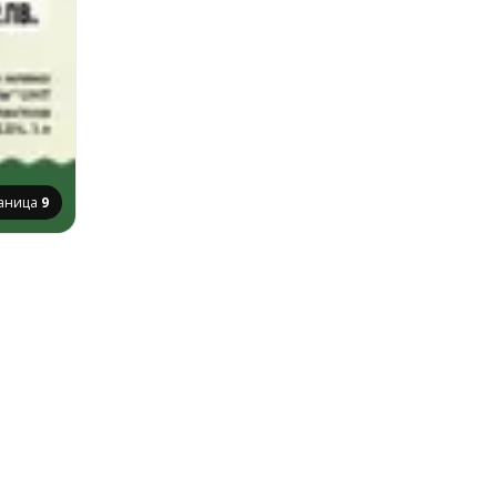
аница
9