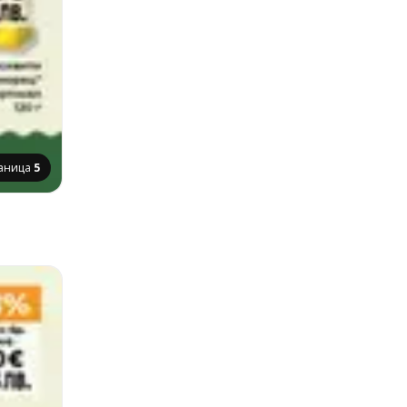
аница
5