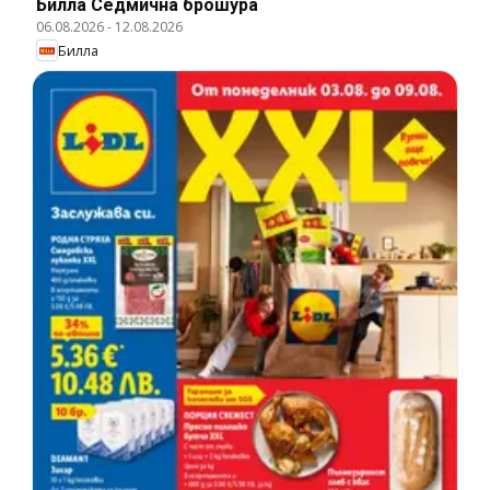
Билла Cедмична брошура
06.08.2026
-
12.08.2026
Билла