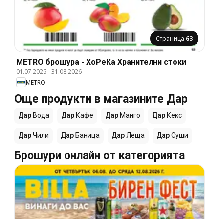
Страница
63
METRO брошура - ХоРеКа Хранителни стоки
01.07.2026
-
31.08.2026
METRO
Още продукти в магазините Дар
Дар
Вода
Дар
Кафе
Дар
Манго
Дар
Кекс
Дар
Чили
Дар
Баница
Дар
Леща
Дар
Суши
Брошури онлайн от категорията