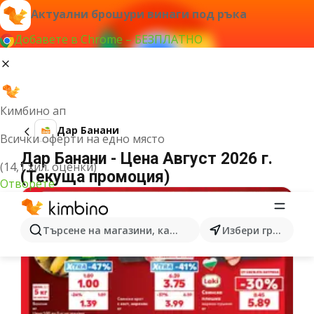
Актуални брошури винаги под ръка
Добавете в Chrome – БЕЗПЛАТНО
Кимбино ап
Дар Банани
Всички оферти на едно място
Дар Банани - Цена Август 2026 г.
(14,1 хил. оценки)
(Текуща промоция)
Отворете
Търсене на магазини, категории, продукти...
Избери град