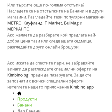
Или търсите още по-голяма отстъпка?
Насладете се на отстъпките на Банани и в други
магазини. Разгледайте тези популярни магазини
METRO
,
Кауфланд
,
T Market
,
BulMag
и
МЕРКАНТО
.
Ако желаете да разберете кой предлага най-
добра цена тази или следващата седмица,
разгледайте други онлайн брошури:
Ако искате да спестите пари, не забравяйте
винаги да разглеждате специални оферти на
Kimbino.bg
, преди да пазарувате. За да сте
запознати с всички специални оферти,
изтеглете нашето приложение
Kimbino app
.
Продукти
Банани
Дар Банани