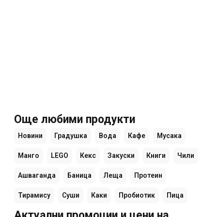
Още любими продукти
Новини
Градушка
Вода
Кафе
Мусака
Манго
LEGO
Кекс
Закуски
Книги
Чили
Ашваганда
Баница
Леща
Протеин
Тирамису
Суши
Каки
Пробиотик
Пица
Актуални промоции и цени на