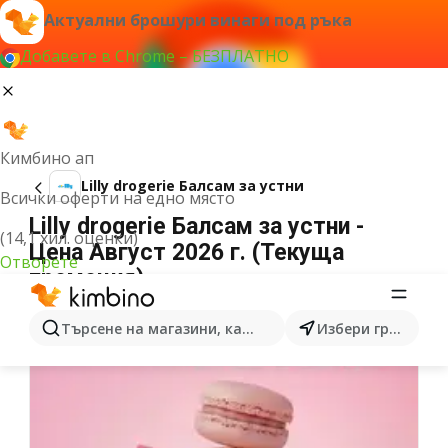
Актуални брошури винаги под ръка
Добавете в Chrome – БЕЗПЛАТНО
Кимбино ап
Lilly drogerie Балсам за устни
Всички оферти на едно място
Lilly drogerie Балсам за устни -
(14,1 хил. оценки)
Цена Август 2026 г. (Текуща
Отворете
промоция)
Търсене на магазини, категории, продукти...
Избери град