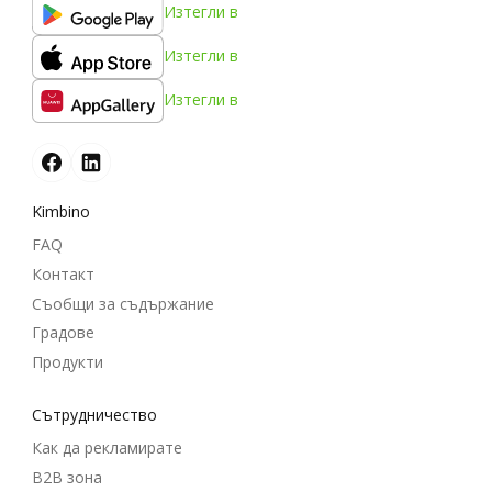
Изтегли в
Изтегли в
Изтегли в
Kimbino
FAQ
Контакт
Съобщи за съдържание
Градове
Продукти
Cътрудничество
Как да рекламирате
B2B зона