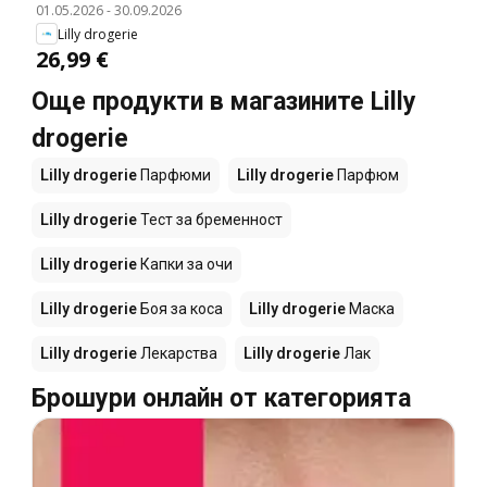
01.05.2026
-
30.09.2026
complex
Lilly drogerie
26,99 €
Още продукти в магазините Lilly
drogerie
Lilly drogerie
Парфюми
Lilly drogerie
Парфюм
Lilly drogerie
Тест за бременност
Lilly drogerie
Капки за очи
Lilly drogerie
Боя за коса
Lilly drogerie
Маска
Lilly drogerie
Лекарства
Lilly drogerie
Лак
Брошури онлайн от категорията