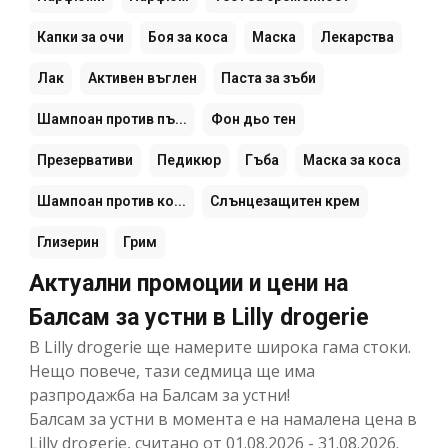
Капки за очи
Боя за коса
Маска
Лекарства
Лак
Активен въглен
Паста за зъби
Шампоан против пъ...
Фон дьо тен
Презервативи
Педикюр
Гъба
Маска за коса
Шампоан против ко...
Слънцезащитен крем
Глизерин
Грим
Актуални промоции и цени на
Балсам за устни в Lilly drogerie
В Lilly drogerie ще намерите широка гама стоки.
Нещо повече, тази седмица ще има
разпродажба на Балсам за устни!
Балсам за устни в момента е на намалена цена в
Lilly drogerie, считано от 01.08.2026 - 31.08.2026.