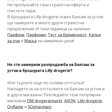
Не пропускайте тази страхотна оферта и
спестете пари.
В брошурата Lilly drogerie освен Балсам за устни
ще намерите и много други страхотни
предложения. И тази седмица са налични
Парфюм
,
Парфюми
,
Тест за бременност
,
Капки
за очи
и
Маска
на намалена цена!
Не сте намерили разпродажба на Балсам за
устни в брошурата Lilly drogerie?
Или търсите още по-голяма отстъпка?
Насладете се на отстъпките на Балсам за устни и
в други магазини. Разгледайте тези популярни
магазини
DM drogeriemarkt
,
AVON
,
Lilly drogerie
,
Oriflame
и
SOpharmacy
.