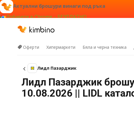
Актуални брошури винаги под ръка
Добавете в Chrome – БЕЗПЛАТНО
Оферти
Хипермаркети
Бяла и черна техника
Лидл Пазарджик
Лидл Пазарджик брошу
10.08.2026 || LIDL катал