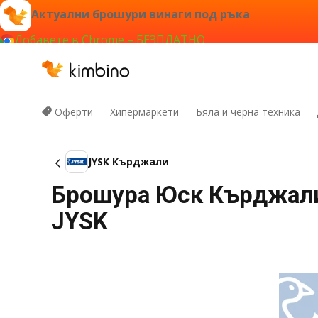
Актуални брошури винаги под ръка
Добавете в Chrome – БЕЗПЛАТНО
Оферти
Хипермаркети
Бяла и черна техника
JYSK Кърджали
Брошура Юск Кърджали 
JYSK