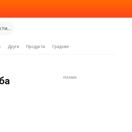
ти...
а
Други
Продукти
Градове
ба
РЕКЛАМА