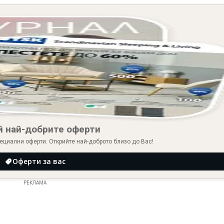
й най-добрите оферти
ециални оферти. Открийте най-доброто близо до Вас!
Оферти за вас
РЕКЛАМА