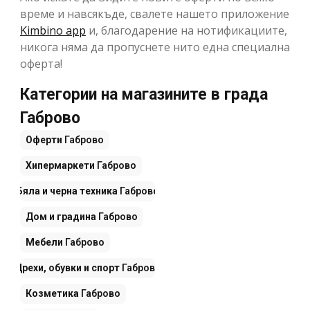
време и навсякъде, свалете нашето приложение
Kimbino app
и, благодарение на нотификациите,
никога няма да пропуснете нито една специална
оферта!
Категории на магазините в града
Габрово
Оферти
Габрово
Хипермаркети
Габрово
Бяла и черна техника
Габрово
Дом и градина
Габрово
Мебели
Габрово
Дрехи, обувки и спорт
Габрово
Козметика
Габрово