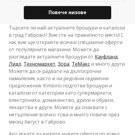
Повече низове
Търсите ли най-актуалните брошури и каталози
в град Габрово? Вие сте на правилното място! С
нас вие ще откриете всички специални оферти
от популярните магазини. Можете да
разгледате актуалните брошури от
Кауфланд
,
Лидл
,
Техномаркет
,
Зора
,
ТеMакс
и много други.
Можете да се радвате на дългосрочни
намаления, както и на редовни седмични
предложения. Kimbino подготвя брошури и
каталози от категории като супермаркети,
електроника, домакинство, дрехи и обувки,
лекарства и други. Можете да очаквате с
нетърпение всичко това и много повече през
месец Август в Габрово.
Ако искате да видите новите оферти по всяко