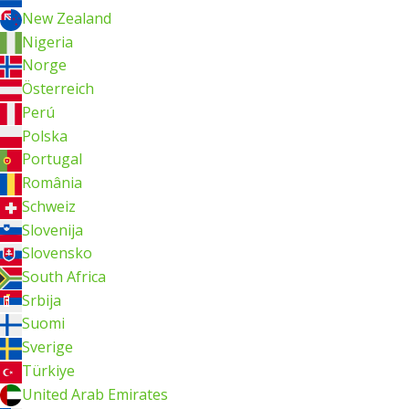
New Zealand
Nigeria
Norge
Österreich
Perú
Polska
Portugal
România
Schweiz
Slovenija
Slovensko
South Africa
Srbija
Suomi
Sverige
Türkiye
United Arab Emirates