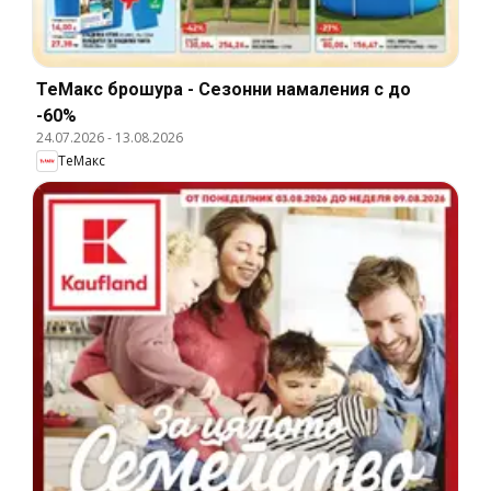
ТеMакс брошура - Сезонни намаления с до
-60%
24.07.2026
-
13.08.2026
ТеMакс