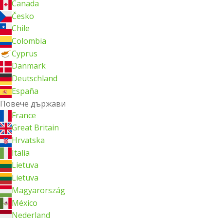
Canada
Česko
Chile
Colombia
Cyprus
Danmark
Deutschland
España
Повече държави
France
Great Britain
Hrvatska
Italia
Lietuva
Lietuva
Magyarország
México
Nederland