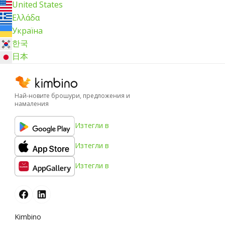
United States
Ελλάδα
Україна
한국
日本
Най-новите брошури, предложения и
намаления
Изтегли в
Изтегли в
Изтегли в
Kimbino