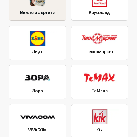
Вижте офертите
Кауфланд
Лидл
Техномаркет
Зора
ТеMакс
VIVACOM
Kik