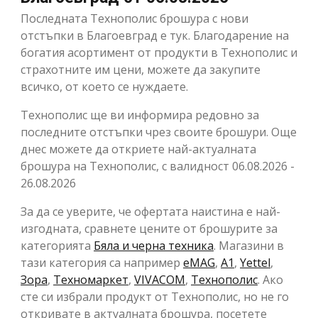
Последната Технополис брошура с нови
отстъпки в Благоевград е тук. Благодарение на
богатия асортимент от продукти в Технополис и
страхотните им цени, можете да закупите
всичко, от което се нуждаете.
Технополис ще ви информира редовно за
последните отстъпки чрез своите брошури. Още
днес можете да откриете най-актуалната
брошура на Технополис, с валидност 06.08.2026 -
26.08.2026
За да се уверите, че офертата наистина е най-
изгодната, сравнете цените от брошурите за
категорията
Бяла и черна техника
. Магазини в
тази категория са например
eMAG
,
A1
,
Yettel
,
Зора
,
Техномаркет
,
VIVACOM
,
Технополис
. Ако
сте си избрали продукт от Технополис, но не го
откривате в актуалната брошура, посетете