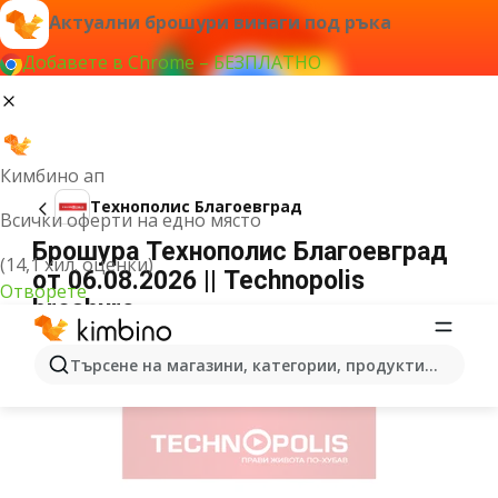
Актуални брошури винаги под ръка
Добавете в Chrome – БЕЗПЛАТНО
Кимбино ап
Технополис Благоевград
Всички оферти на едно място
Брошура Технополис Благоевград
(14,1 хил. оценки)
от 06.08.2026 || Technopolis
Отворете
broshura
РЕКЛАМА
Търсене на магазини, категории, продукти...