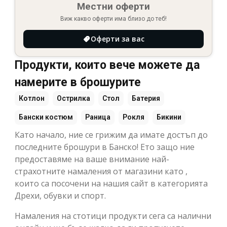
Местни оферти
Виж какво оферти има близо до теб!
Оферти за вас
Продукти, които вече можете да
намерите в брошурите
Котлон
Острилка
Стол
Батерия
Бански костюм
Раница
Рокля
Бикини
Като начало, ние се грижим да имате достъп до
последните брошури в Банско! Ето защо ние
предоставяме на ваше внимание най-
страхотните намаления от магазини като ,
които са посочени на нашия сайт в категорията
Дрехи, обувки и спорт.
Намаления на стотици продукти сега са налични