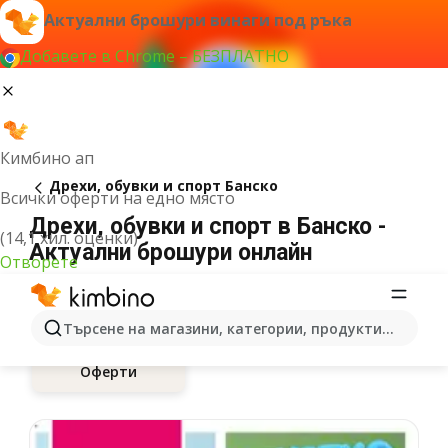
Актуални брошури винаги под ръка
Добавете в Chrome – БЕЗПЛАТНО
Кимбино ап
Дрехи, обувки и спорт Банско
Всички оферти на едно място
Дрехи, обувки и спорт в Банско -
(14,1 хил. оценки)
Актуални брошури онлайн
Отворете
Търсене на магазини, категории, продукти...
Оферти