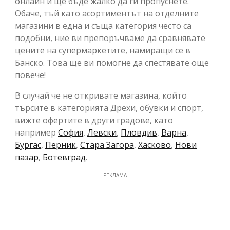
онлайн и ще бъде жалко да ги пропуснете.
Обаче, тъй като асортиментът на отделните
магазини в една и съща категория често са
подобни, ние ви препоръчваме да сравнявате
цените на супермаркетите, намиращи се в
Банско. Това ще ви помогне да спестявате още
повече!
В случай че не откривате магазина, който
търсите в категорията Дрехи, обувки и спорт,
вижте офертите в други градове, като
например
София
,
Левски
,
Пловдив
,
Варна
,
Бургас
,
Перник
,
Стара Загора
,
Хасково
,
Нови
пазар
,
Ботевград
.
РЕКЛАМА