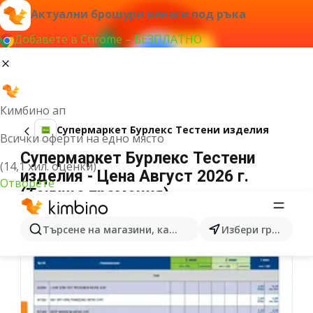
Актуални брошури винаги под ръка
Добавете в Chrome – БЕЗПЛАТНО
Кимбино ап
Супермаркет Бурлекс Тестени изделия
Всички оферти на едно място
Супермаркет Бурлекс Тестени
(14,1 хил. оценки)
изделия - Цена Август 2026 г.
Отворете
(Текуща промоция)
Търсене на магазини, категории, продукти...
Избери град