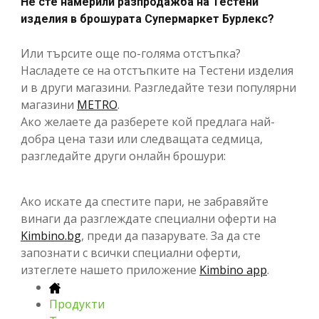
Не сте намерили разпродажба на Тестени
изделия в брошурата Супермаркет Бурлекс?
Или търсите още по-голяма отстъпка?
Насладете се на отстъпките на Тестени изделия
и в други магазини. Разгледайте тези популярни
магазини
METRO
.
Ако желаете да разберете кой предлага най-
добра цена тази или следващата седмица,
разгледайте други онлайн брошури:
Ако искате да спестите пари, не забравяйте
винаги да разглеждате специални оферти на
Kimbino.bg
, преди да пазарувате. За да сте
запознати с всички специални оферти,
изтеглете нашето приложение
Kimbino app
.
Продукти