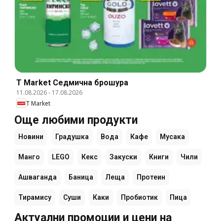
T Market Cедмична брошура
11.08.2026
-
17.08.2026
T Market
Още любими продукти
Новини
Градушка
Вода
Кафе
Мусака
Манго
LEGO
Кекс
Закуски
Книги
Чили
Ашваганда
Баница
Леща
Протеин
Тирамису
Суши
Каки
Пробиотик
Пица
Актуални промоции и цени на