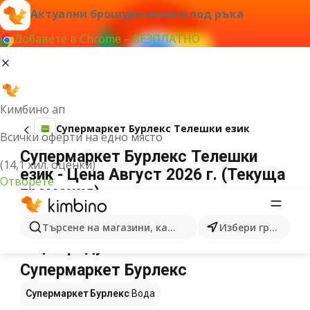
Актуални брошури винаги под ръка
Добавете в Chrome – БЕЗПЛАТНО
Кимбино ап
Супермаркет Бурлекс Телешки език
Всички оферти на едно място
Супермаркет Бурлекс Телешки
(14,1 хил. оценки)
език - Цена Август 2026 г. (Текуща
Отворете
промоция)
Не можахме да намерим резултати за този
термин.
Търсене на магазини, категории, продукти...
Избери град
Още продукти в магазините
Супермаркет Бурлекс
Супермаркет Бурлекс
Вода