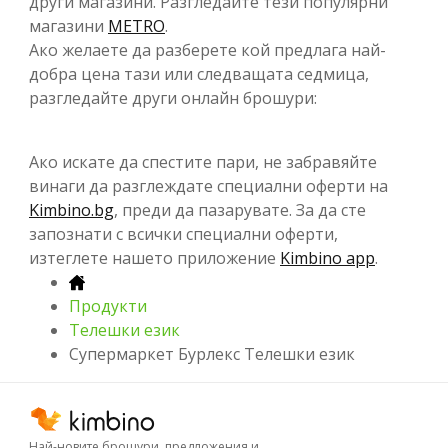
други магазини. Разгледайте тези популярни
магазини
METRO
.
Ако желаете да разберете кой предлага най-
добра цена тази или следващата седмица,
разгледайте други онлайн брошури:
Ако искате да спестите пари, не забравяйте
винаги да разглеждате специални оферти на
Kimbino.bg
, преди да пазарувате. За да сте
запознати с всички специални оферти,
изтеглете нашето приложение
Kimbino app
.
Продукти
Телешки език
Супермаркет Бурлекс Телешки език
Най-новите брошури, предложения и