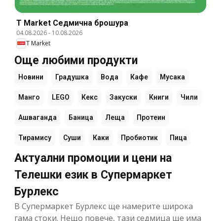
T Market Cедмична брошура
04.08.2026
-
10.08.2026
T Market
Още любими продукти
Новини
Градушка
Вода
Кафе
Мусака
Манго
LEGO
Кекс
Закуски
Книги
Чили
Ашваганда
Баница
Леща
Протеин
Тирамису
Суши
Каки
Пробиотик
Пица
Актуални промоции и цени на
Телешки език в Супермаркет
Бурлекс
В Супермаркет Бурлекс ще намерите широка
гама стоки. Нещо повече, тази седмица ще има