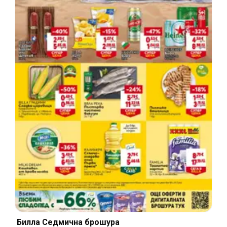
Билла Cедмична брошура