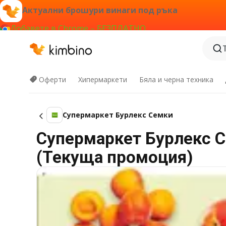
Актуални брошури винаги под ръка
Добавете в Chrome – БЕЗПЛАТНО
Оферти
Хипермаркети
Бяла и черна техника
Супермаркет Бурлекс Семки
Супермаркет Бурлекс Се
(Текуща промоция)