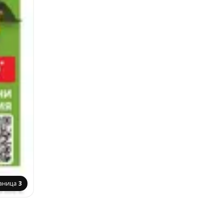
аница
3