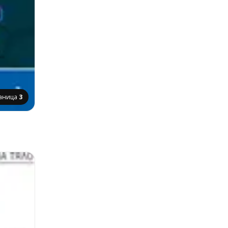
аница
3