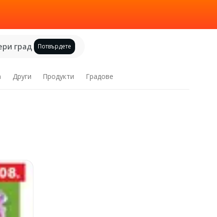
ри град
Потвърдете
а
Други
Продукти
Градове