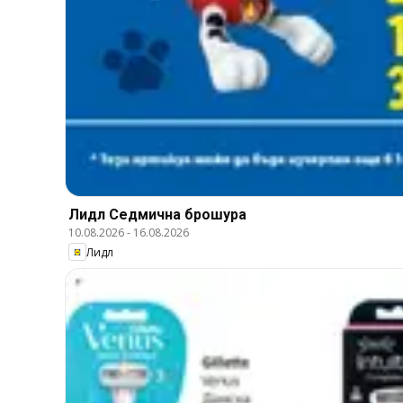
Лидл Cедмична брошура
10.08.2026
-
16.08.2026
Лидл