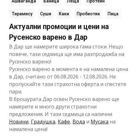
Ашваганда
Баница
Леща
Протеин
Тирамису
Суши
Каки
Пробиотик
Пица
Актуални промоции и цени на
Русенско варено в Дар
В Дар ще намерите широка гама стоки. Нещо
повече, тази седмица ще има разпродажба на
Русенско варено!
Русенско варено в момента е на намалена цена
в Дар, считано от 06.08.2026 - 12.08.2026. Не
пропускайте тази страхотна оферта и спестете
пари.
В брошурата Дар освен Русенско варено ще
намерите и много други страхотни
предложения. И тази седмица са налични
Новини
,
Градушка
,
Кафе
,
Вода
и
Мусака
на
намалена цена!