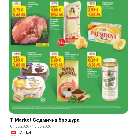
T Market Cедмична брошура
04.08.2026
-
10.08.2026
T Market