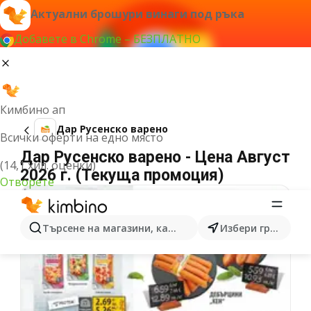
Актуални брошури винаги под ръка
Добавете в Chrome – БЕЗПЛАТНО
Кимбино ап
Дар Русенско варено
Всички оферти на едно място
Дар Русенско варено - Цена Август
(14,1 хил. оценки)
2026 г. (Текуща промоция)
Отворете
Търсене на магазини, категории, продукти...
Избери град