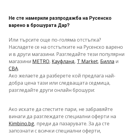
Не сте намерили разпродажба на Русенско
варено в брошурата Дар?
Или търсите още по-голяма отстъпка?
Насладете се на отстъпките на Русенско варено
и в други магазини. Разгледайте тези популярни
магазини
METRO
,
Кауфланд
,
T Market
,
Билла
и
CBA
.
Ако желаете да разберете кой предлага най-
добра цена тази или следващата седмица,
разгледайте други онлайн брошури:
Ако искате да спестите пари, не забравяйте
винаги да разглеждате специални оферти на
Kimbino.bg
, преди да пазарувате. За да сте
запознати с всички специални оферти,