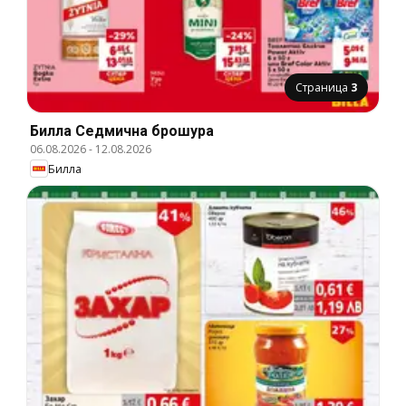
Страница
3
Билла Cедмична брошура
06.08.2026
-
12.08.2026
Билла