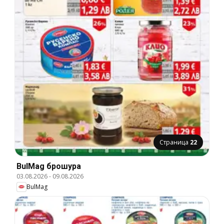
Страница
22
BulMag брошура
03.08.2026
-
09.08.2026
BulMag