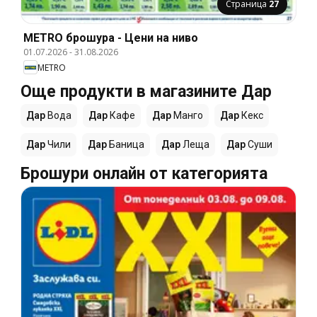
Страница
27
METRO брошура - Цени на ниво
01.07.2026
-
31.08.2026
METRO
Още продукти в магазините Дар
Дар
Вода
Дар
Кафе
Дар
Манго
Дар
Кекс
Дар
Чили
Дар
Баница
Дар
Леща
Дар
Суши
Брошури онлайн от категорията