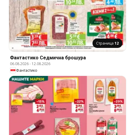
Страница
12
Фантастико Cедмична брошура
06.08.2026
-
12.08.2026
Фантастико