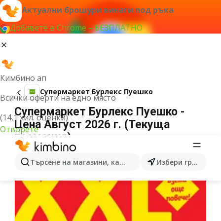
Актуални брошури винаги под ръка
Добавете в Chrome – БЕЗПЛАТНО
Кимбино ап
Супермаркет Бурлекс Пуешко
Всички оферти на едно място
Супермаркет Бурлекс Пуешко -
(14,1 хил. оценки)
Цена Август 2026 г. (Текуща
Отворете
промоция)
Търсене на магазини, категории, продукти...
Избери град