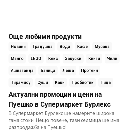
Още любими продукти
Новини
Градушка
Вода
Кафе
Мусака
Манго
LEGO
Кекс
Закуски
Книги
Чили
Ашваганда
Баница
Леща
Протеин
Тирамису
Суши
Каки
Пробиотик
Пица
Актуални промоции и цени на
Пуешко в Супермаркет Бурлекс
В Супермаркет Бурлекс ще намерите широка
гама стоки. Нещо повече, тази седмица ще има
разпродажба на Пуешко!