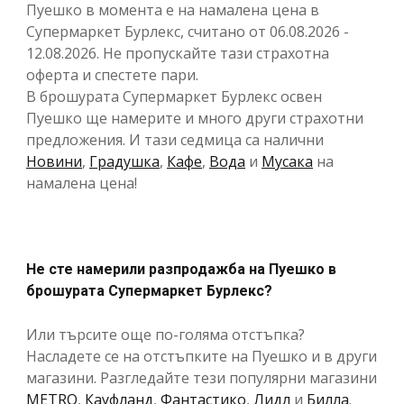
Пуешко в момента е на намалена цена в
Супермаркет Бурлекс, считано от 06.08.2026 -
12.08.2026. Не пропускайте тази страхотна
оферта и спестете пари.
В брошурата Супермаркет Бурлекс освен
Пуешко ще намерите и много други страхотни
предложения. И тази седмица са налични
Новини
,
Градушка
,
Кафе
,
Вода
и
Мусака
на
намалена цена!
Не сте намерили разпродажба на Пуешко в
брошурата Супермаркет Бурлекс?
Или търсите още по-голяма отстъпка?
Насладете се на отстъпките на Пуешко и в други
магазини. Разгледайте тези популярни магазини
METRO
,
Кауфланд
,
Фантастико
,
Лидл
и
Билла
.