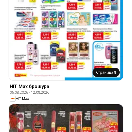
Страница
8
HIT Max брошура
06.08.2026
-
12.08.2026
HIT Max