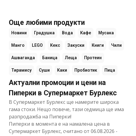
Още любими продукти
Новини
Градушка
Вода
Кафе
Мусака
Манго
LEGO
Кекс
Закуски
Книги
Чили
Ашваганда
Баница
Леща
Протеин
Тирамису
Суши
Каки
Пробиотик
Пица
Актуални промоции и цени на
Пиперки в Супермаркет Бурлекс
В Супермаркет Бурлекс ще намерите широка
гама стоки. Нещо повече, тази седмица ще има
разпродажба на Пиперки!
Пиперки в момента е на намалена цена в
Супермаркет Бурлекс, считано от 06.08.2026 -