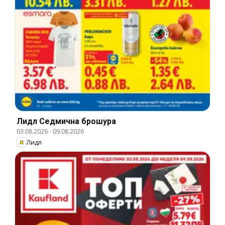
Лидл Cедмична брошура
03.08.2026
-
09.08.2026
Лидл