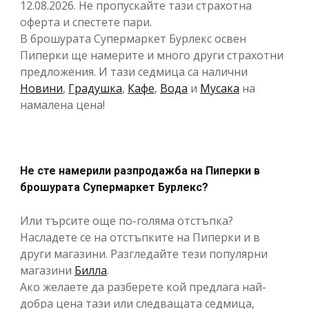
12.08.2026. Не пропускайте тази страхотна
оферта и спестете пари.
В брошурата Супермаркет Бурлекс освен
Пиперки ще намерите и много други страхотни
предложения. И тази седмица са налични
Новини
,
Градушка
,
Кафе
,
Вода
и
Мусака
на
намалена цена!
Не сте намерили разпродажба на Пиперки в
брошурата Супермаркет Бурлекс?
Или търсите още по-голяма отстъпка?
Насладете се на отстъпките на Пиперки и в
други магазини. Разгледайте тези популярни
магазини
Билла
.
Ако желаете да разберете кой предлага най-
добра цена тази или следващата седмица,