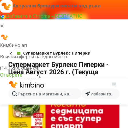
Актуални брошури винаги под ръка
Добавете в Chrome – БЕЗПЛАТНО
Кимбино ап
Супермаркет Бурлекс Пиперки
Всички оферти на едно място
Супермаркет Бурлекс Пиперки -
(14,1 хил. оценки)
Цена Август 2026 г. (Текуща
Отворете
промоция)
Търсене на магазини, категории, продукти...
Избери град