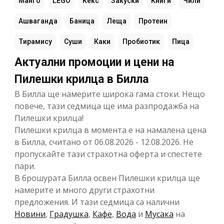
Манго
LEGO
Кекс
Закуски
Книги
Чили
Ашваганда
Баница
Леща
Протеин
Тирамису
Суши
Каки
Пробиотик
Пица
Актуални промоции и цени на
Пилешки крилца в Билла
В Билла ще намерите широка гама стоки. Нещо
повече, тази седмица ще има разпродажба на
Пилешки крилца!
Пилешки крилца в момента е на намалена цена
в Билла, считано от 06.08.2026 - 12.08.2026. Не
пропускайте тази страхотна оферта и спестете
пари.
В брошурата Билла освен Пилешки крилца ще
намерите и много други страхотни
предложения. И тази седмица са налични
Новини
,
Градушка
,
Кафе
,
Вода
и
Мусака
на