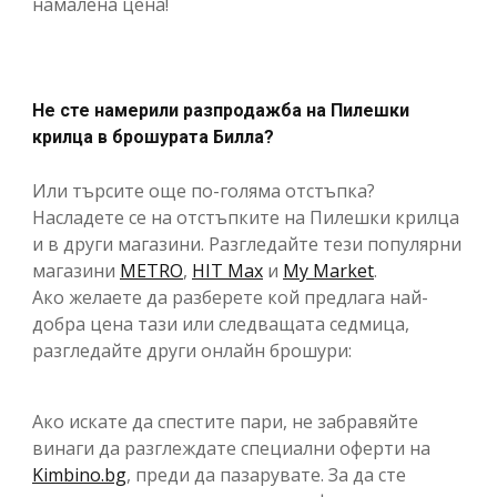
намалена цена!
Не сте намерили разпродажба на Пилешки
крилца в брошурата Билла?
Или търсите още по-голяма отстъпка?
Насладете се на отстъпките на Пилешки крилца
и в други магазини. Разгледайте тези популярни
магазини
METRO
,
HIT Max
и
My Market
.
Ако желаете да разберете кой предлага най-
добра цена тази или следващата седмица,
разгледайте други онлайн брошури:
Ако искате да спестите пари, не забравяйте
винаги да разглеждате специални оферти на
Kimbino.bg
, преди да пазарувате. За да сте