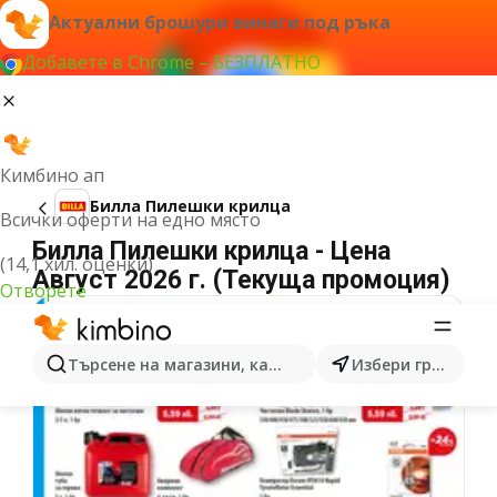
Актуални брошури винаги под ръка
Добавете в Chrome – БЕЗПЛАТНО
Кимбино ап
Билла Пилешки крилца
Всички оферти на едно място
Билла Пилешки крилца - Цена
(14,1 хил. оценки)
Август 2026 г. (Текуща промоция)
Отворете
Търсене на магазини, категории, продукти...
Избери град