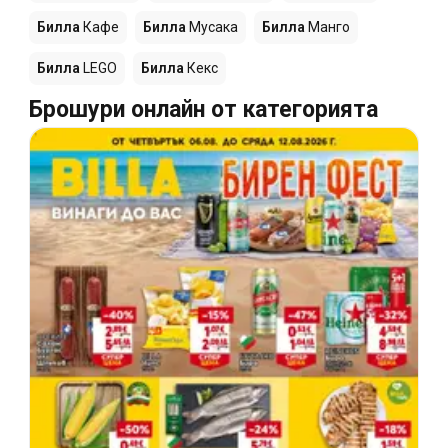
Билла
Кафе
Билла
Мусака
Билла
Манго
Билла
LEGO
Билла
Кекс
Брошури онлайн от категорията