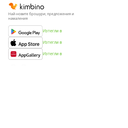
Най-новите брошури, предложения и
намаления
Изтегли в
Изтегли в
Изтегли в
Kimbino
FAQ
Контакт
Съобщи за съдържание
Градове
Продукти