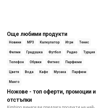
Още любими продукти
Новини
MP3
Калкулатор
Игри
Тенис
Филми
Градушка
Футбол
Радио
Турция
Телефон
Обувки
Фитнес
Парфюми
Цветя
Вода
Кафе
Мусака
Парфюм
Манго
Ножове - топ оферти, промоции и
отстъпки
Kimbino винаги ви предлага продукти на най-