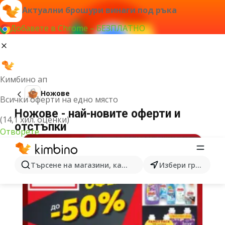
Актуални брошури винаги под ръка
Добавете в Chrome – БЕЗПЛАТНО
Кимбино ап
Ножове
Всички оферти на едно място
Ножове - най-новите оферти и
(14,1 хил. оценки)
отстъпки
Отворете
Търсене на магазини, категории, продукти...
Избери град