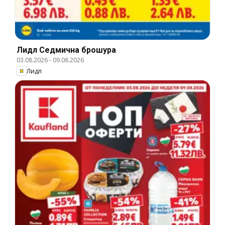
Лидл Cедмична брошура
03.08.2026
-
09.08.2026
Лидл