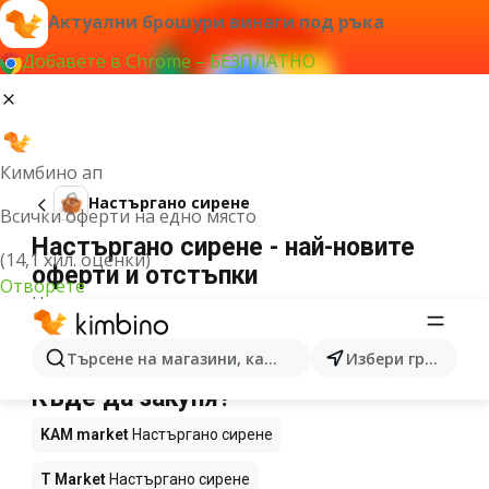
Актуални брошури винаги под ръка
Добавете в Chrome – БЕЗПЛАТНО
Кимбино ап
Настъргано сирене
Всички оферти на едно място
Настъргано сирене - най-новите
(14,1 хил. оценки)
оферти и отстъпки
Отворете
Не можахме да намерим резултати за този
термин.
Настъргано сирене с намаление –
Търсене на магазини, категории, продукти...
Избери град
Къде да закупя?
KAM market
Настъргано сирене
T Market
Настъргано сирене