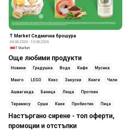
T Market Cедмична брошура
04.08.2026
-
10.08.2026
T Market
Още любими продукти
Новини
Градушка
Вода
Кафе
Мусака
Манго
LEGO
Кекс
Закуски
Книги
Чили
Ашваганда
Баница
Леща
Протеин
Тирамису
Суши
Каки
Пробиотик
Пица
Настъргано сирене - топ оферти,
промоции и отстъпки