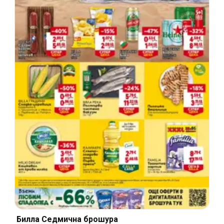
Билла Cедмична брошура