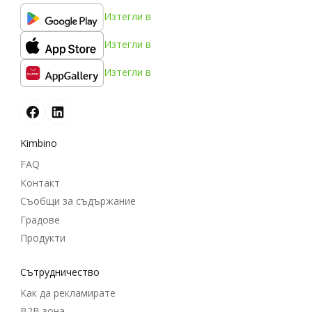
Изтегли в
Изтегли в
Изтегли в
Kimbino
FAQ
Контакт
Съобщи за съдържание
Градове
Продукти
Cътрудничество
Как да рекламирате
B2B зона