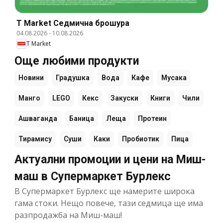
T Market Cедмична брошура
04.08.2026
-
10.08.2026
T Market
Още любими продукти
Новини
Градушка
Вода
Кафе
Мусака
Манго
LEGO
Кекс
Закуски
Книги
Чили
Ашваганда
Баница
Леща
Протеин
Тирамису
Суши
Каки
Пробиотик
Пица
Актуални промоции и цени на Миш-
маш в Супермаркет Бурлекс
В Супермаркет Бурлекс ще намерите широка
гама стоки. Нещо повече, тази седмица ще има
разпродажба на Миш-маш!