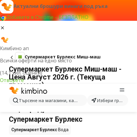
Актуални брошури винаги под ръка
Добавете в Chrome – БЕЗПЛАТНО
Кимбино ап
Супермаркет Бурлекс Миш-маш
Всички оферти на едно място
Супермаркет Бурлекс Миш-маш -
(14,1 хил. оценки)
Цена Август 2026 г. (Текуща
Отворете
промоция)
Не можахме да намерим резултати за този
термин.
Търсене на магазини, категории, продукти...
Избери град
Още продукти в магазините
Супермаркет Бурлекс
Супермаркет Бурлекс
Вода