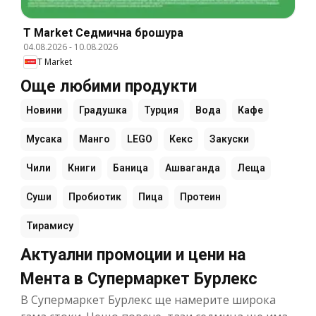
T Market Cедмична брошура
04.08.2026
-
10.08.2026
T Market
Още любими продукти
Новини
Градушка
Турция
Вода
Кафе
Мусака
Манго
LEGO
Кекс
Закуски
Чили
Книги
Баница
Ашваганда
Леща
Суши
Пробиотик
Пица
Протеин
Тирамису
Актуални промоции и цени на
Мента в Супермаркет Бурлекс
В Супермаркет Бурлекс ще намерите широка