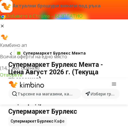
Актуални брошури винаги под ръка
Добавете в Chrome – БЕЗПЛАТНО
Кимбино ап
Супермаркет Бурлекс Мента
Всички оферти на едно място
Супермаркет Бурлекс Мента -
(14,1 хил. оценки)
Цена Август 2026 г. (Текуща
Отворете
промоция)
Не можахме да намерим резултати за този
термин.
Търсене на магазини, категории, продукти...
Избери град
Още продукти в магазините
Супермаркет Бурлекс
Супермаркет Бурлекс
Кафе