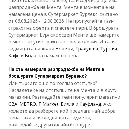
гама стоки. Нещо повече, тази седмица ще има
разпродажба на Мента! Мента в момента е на
намалена цена в Супермаркет Бурлекс, считано
от 06.08.2026 - 12.08.2026. Не пропускайте тази
страхотна оферта и спестете пари. В брошурата
Супермаркет Бурлекс освен Мента ще намерите
и много други страхотни предложения. И тази
седмица са налични
Новини
,
Градушка
,
Турция
,
Кафе
и
Вода
на намалена цена!
Не сте намерили разпродажба на Мента в
брошурата Супермаркет Бурлекс?
Или търсите още по-голяма отстъпка?
Насладете се на отстъпките на Мента и в други
магазини. Разгледайте тези популярни магазини
CBA
,
METRO
,
T Market
,
Билла
и
Кауфланд
. Ако
желаете да разберете кой предлага най-добра
цена тази или следващата седмица,
разгледайте други онлайн брошури: