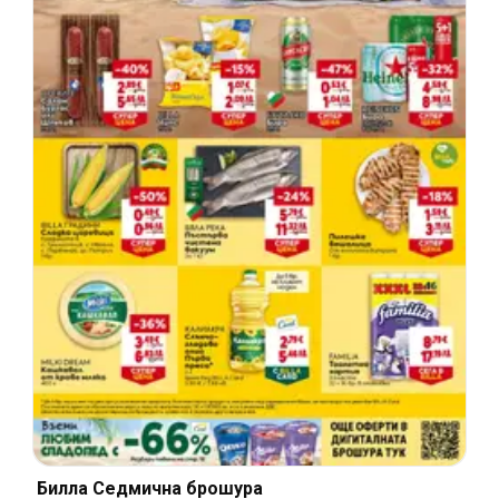
Билла Cедмична брошура