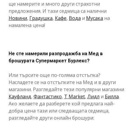
ще намерите и много други страхотни
предложения. И тази седмица са налични
Новини
,
Градушка
,
Кафе
,
Вода
и
Мусака
на
намалена цена!
Не сте намерили разпродажба на Мед в
брошурата Супермаркет Бурлекс?
Или търсите още по-голяма отстъпка?
Насладете се на отстъпките на Мед и в други
магазини. Разгледайте тези популярни магазини
Кауфланд
,
Фантастико
,
T Market
,
Лидл
и
Билла
.
Ако желаете да разберете кой предлага най-
добра цена тази или следващата седмица,
разгледайте други онлайн брошури: