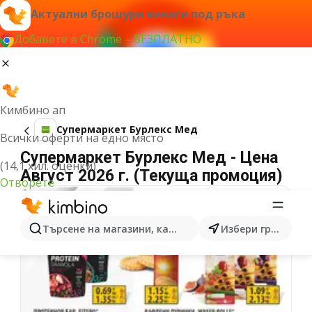
Актуални брошури винаги под ръка
Добавете в Chrome – БЕЗПЛАТНО
Кимбино ап
Супермаркет Бурлекс Мед
Всички оферти на едно място
Супермаркет Бурлекс Мед - Цена
(14,1 хил. оценки)
Август 2026 г. (Текуща промоция)
Отворете
Търсене на магазини, категории, продукти...
Избери град