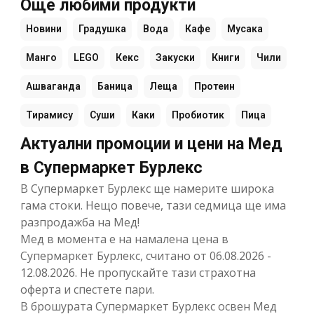
Още любими продукти
Новини
Градушка
Вода
Кафе
Мусака
Манго
LEGO
Кекс
Закуски
Книги
Чили
Ашваганда
Баница
Леща
Протеин
Тирамису
Суши
Каки
Пробиотик
Пица
Актуални промоции и цени на Мед
в Супермаркет Бурлекс
В Супермаркет Бурлекс ще намерите широка
гама стоки. Нещо повече, тази седмица ще има
разпродажба на Мед!
Мед в момента е на намалена цена в
Супермаркет Бурлекс, считано от 06.08.2026 -
12.08.2026. Не пропускайте тази страхотна
оферта и спестете пари.
В брошурата Супермаркет Бурлекс освен Мед