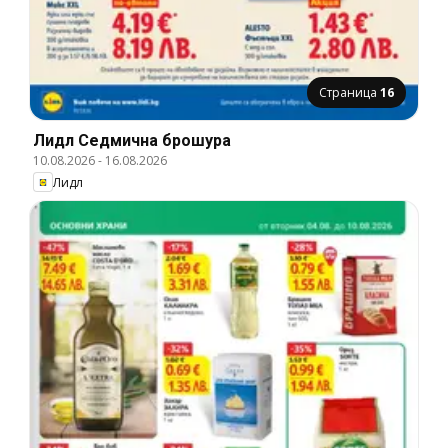
Страница
16
Лидл Cедмична брошура
10.08.2026
-
16.08.2026
Лидл