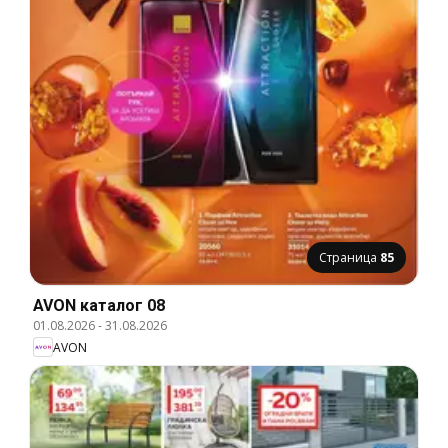
Страница
85
AVON каталог 08
01.08.2026
-
31.08.2026
AVON