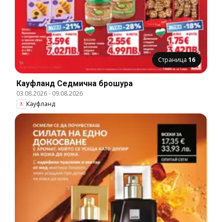
Страница
16
Кауфланд Cедмична брошура
03.08.2026
-
09.08.2026
Кауфланд