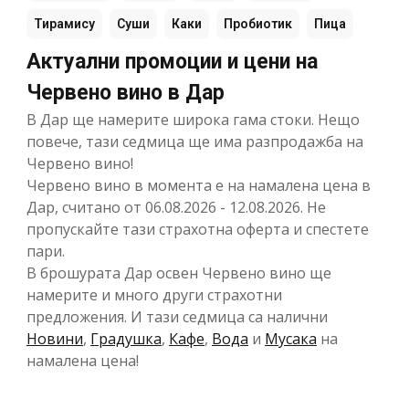
Тирамису
Суши
Каки
Пробиотик
Пица
Актуални промоции и цени на
Червено вино в Дар
В Дар ще намерите широка гама стоки. Нещо
повече, тази седмица ще има разпродажба на
Червено вино!
Червено вино в момента е на намалена цена в
Дар, считано от 06.08.2026 - 12.08.2026. Не
пропускайте тази страхотна оферта и спестете
пари.
В брошурата Дар освен Червено вино ще
намерите и много други страхотни
предложения. И тази седмица са налични
Новини
,
Градушка
,
Кафе
,
Вода
и
Мусака
на
намалена цена!