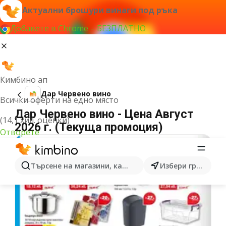
Актуални брошури винаги под ръка
Добавете в Chrome – БЕЗПЛАТНО
Кимбино ап
Дар Червено вино
Всички оферти на едно място
Дар Червено вино - Цена Август
(14,1 хил. оценки)
2026 г. (Текуща промоция)
Отворете
Търсене на магазини, категории, продукти...
Избери град