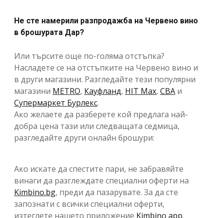
Не сте намерили разпродажба на Червено вино
в брошурата Дар?
Или търсите още по-голяма отстъпка?
Насладете се на отстъпките на Червено вино и
в други магазини. Разгледайте тези популярни
магазини
METRO
,
Кауфланд
,
HIT Max
,
CBA
и
Супермаркет Бурлекс
.
Ако желаете да разберете кой предлага най-
добра цена тази или следващата седмица,
разгледайте други онлайн брошури:
Ако искате да спестите пари, не забравяйте
винаги да разглеждате специални оферти на
Kimbino.bg
, преди да пазарувате. За да сте
запознати с всички специални оферти,
изтеглете нашето приложение
Kimbino app
.