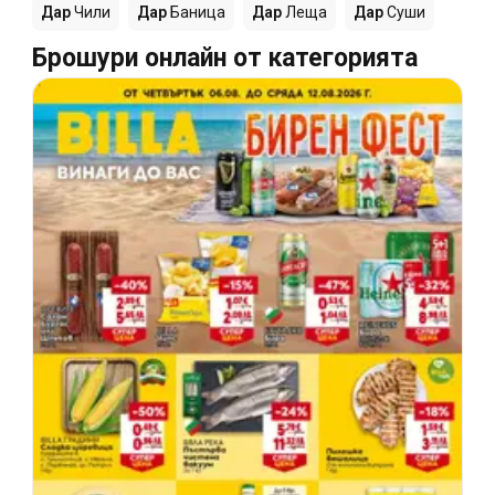
Дар
Чили
Дар
Баница
Дар
Леща
Дар
Суши
Брошури онлайн от категорията