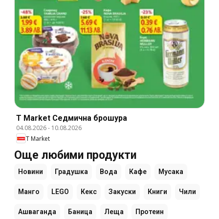
T Market Cедмична брошура
04.08.2026
-
10.08.2026
T Market
Още любими продукти
Новини
Градушка
Вода
Кафе
Мусака
Манго
LEGO
Кекс
Закуски
Книги
Чили
Ашваганда
Баница
Леща
Протеин