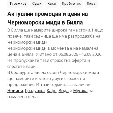
Тирамису
Суши
Каки
Пробиотик
Пица
Актуални промоции и цени на
Черноморски миди в Билла
В Билла ще намерите широка гама стоки. Нещо
повече, тази седмица ще има разпродажба на
Черноморски миди!
Черноморски миди в момента е на намалена
цена в Билла, считано от 06.08.2026 - 12.08.2026.
Не пропускайте тази страхотна оферта и
спестете пари.
В брошурата Билла освен Черноморски миди
ще намерите и много други страхотни
предложения. И тази седмица са налични
Новини
,
Градушка
,
Кафе
,
Вода
и
Мусака
на
намалена цена!