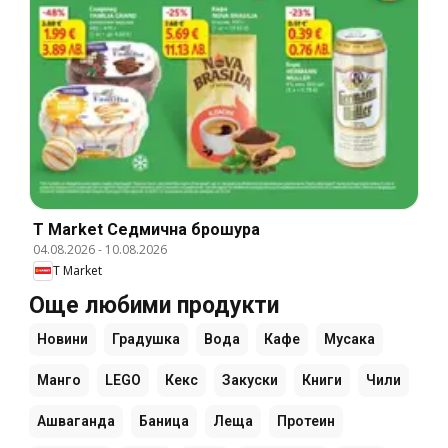
T Market Cедмична брошура
04.08.2026
-
10.08.2026
T Market
Още любими продукти
Новини
Градушка
Вода
Кафе
Мусака
Манго
LEGO
Кекс
Закуски
Книги
Чили
Ашваганда
Баница
Леща
Протеин