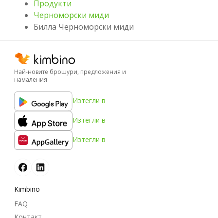
Продукти
Черноморски миди
Билла Черноморски миди
Най-новите брошури, предложения и
намаления
Изтегли в
Изтегли в
Изтегли в
Kimbino
FAQ
Контакт