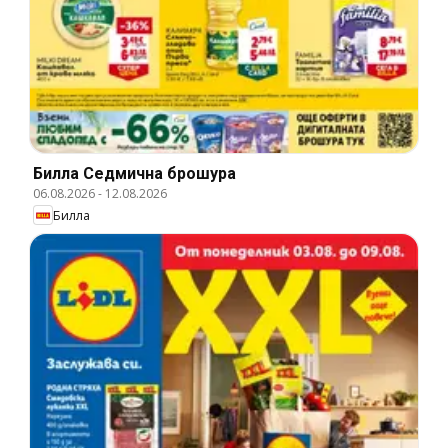
Билла Cедмична брошура
06.08.2026
-
12.08.2026
Билла