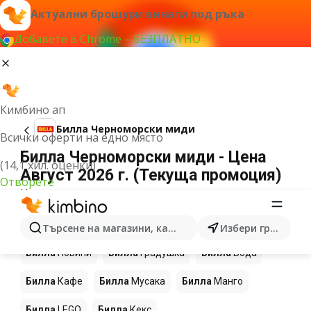
Актуални брошури винаги под ръка
Добавете в Chrome – БЕЗПЛАТНО
Кимбино ап
Билла Черноморски миди
Всички оферти на едно място
Билла Черноморски миди - Цена
(14,1 хил. оценки)
Август 2026 г. (Текуща промоция)
Отворете
Не можахме да намерим резултати за този
термин.
Още продукти в магазините Билла
Търсене на магазини, категории, продукти...
Избери град
Билла
Новини
Билла
Градушка
Билла
Вода
Билла
Кафе
Билла
Мусака
Билла
Манго
Билла
LEGO
Билла
Кекс