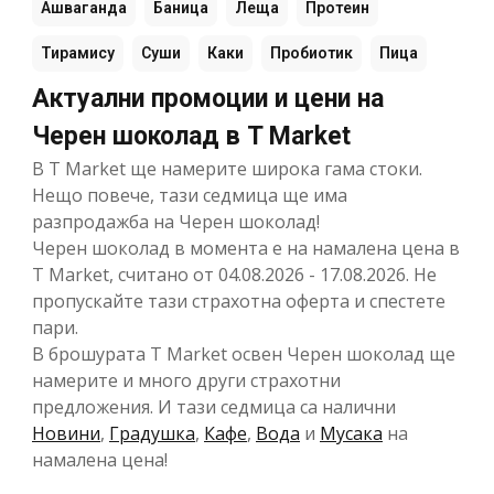
Ашваганда
Баница
Леща
Протеин
Тирамису
Суши
Каки
Пробиотик
Пица
Актуални промоции и цени на
Черен шоколад в T Market
В T Market ще намерите широка гама стоки.
Нещо повече, тази седмица ще има
разпродажба на Черен шоколад!
Черен шоколад в момента е на намалена цена в
T Market, считано от 04.08.2026 - 17.08.2026. Не
пропускайте тази страхотна оферта и спестете
пари.
В брошурата T Market освен Черен шоколад ще
намерите и много други страхотни
предложения. И тази седмица са налични
Новини
,
Градушка
,
Кафе
,
Вода
и
Мусака
на
намалена цена!