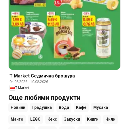
T Market Cедмична брошура
04.08.2026
-
10.08.2026
T Market
Още любими продукти
Новини
Градушка
Вода
Кафе
Мусака
Манго
LEGO
Кекс
Закуски
Книги
Чили