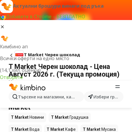
Актуални брошури винаги под ръка
Добавете в Chrome – БЕЗПЛАТНО
Кимбино ап
T Market Черен шоколад
Всички оферти на едно място
T Market Черен шоколад - Цена
(14,1 хил. оценки)
Август 2026 г. (Текуща промоция)
Отворете
Не можахме да намерим резултати за този
термин.
Още продукти в магазините T
Търсене на магазини, категории, продукти...
Избери град
Market
T Market
Новини
T Market
Градушка
T Market
Вода
T Market
Кафе
T Market
Мусака