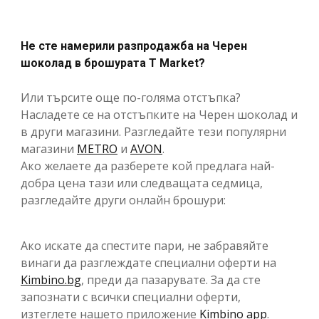
Не сте намерили разпродажба на Черен
шоколад в брошурата T Market?
Или търсите още по-голяма отстъпка?
Насладете се на отстъпките на Черен шоколад и
в други магазини. Разгледайте тези популярни
магазини
METRO
и
AVON
.
Ако желаете да разберете кой предлага най-
добра цена тази или следващата седмица,
разгледайте други онлайн брошури:
Ако искате да спестите пари, не забравяйте
винаги да разглеждате специални оферти на
Kimbino.bg
, преди да пазарувате. За да сте
запознати с всички специални оферти,
изтеглете нашето приложение
Kimbino app
.