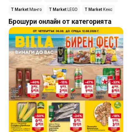
T Market
Манго
T Market
LEGO
T Market
Кекс
Брошури онлайн от категорията