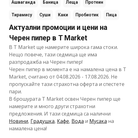
Ашваганда
Баница
Леща
Протеин
Тирамису
Суши
Каки
Пробиотик
Пица
Актуални промоции и цени на
Черен пипер в T Market
В T Market ще намерите широка гама стоки.
Нещо повече, тази седмица ще има
разпродажба на Черен пипер!
Черен пипер в момента е на намалена цена в T
Market, считано от 04.08.2026 - 17.08.2026. Не
пропускайте тази страхотна оферта и спестете
пари.
В брошурата T Market освен Черен пипер ще
намерите и много други страхотни
предложения. И тази седмица са налични
Новини
,
Градушка
,
Кафе
,
Вода
и
Мусака
на
намалена цена!