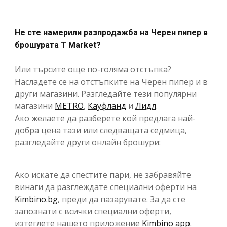
Не сте намерили разпродажба на Черен пипер в
брошурата T Market?
Или търсите още по-голяма отстъпка?
Насладете се на отстъпките на Черен пипер и в
други магазини. Разгледайте тези популярни
магазини
METRO
,
Кауфланд
и
Лидл
.
Ако желаете да разберете кой предлага най-
добра цена тази или следващата седмица,
разгледайте други онлайн брошури:
Ако искате да спестите пари, не забравяйте
винаги да разглеждате специални оферти на
Kimbino.bg
, преди да пазарувате. За да сте
запознати с всички специални оферти,
изтеглете нашето приложение
Kimbino app
.