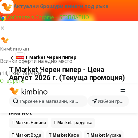
Актуални брошури винаги под ръка
Добавете в Chrome – БЕЗПЛАТНО
Кимбино ап
T Market Черен пипер
Всички оферти на едно място
T Market Черен пипер - Цена
(14,1 хил. оценки)
Август 2026 г. (Текуща промоция)
Отворете
Не можахме да намерим резултати за този
термин.
Още продукти в магазините T
Търсене на магазини, категории, продукти...
Избери град
Market
T Market
Новини
T Market
Градушка
T Market
Вода
T Market
Кафе
T Market
Мусака