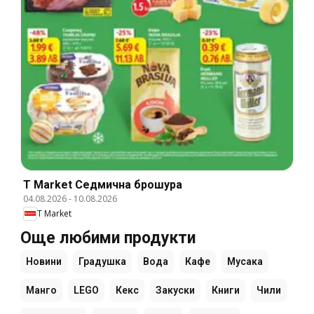
T Market Cедмична брошура
04.08.2026
-
10.08.2026
T Market
Още любими продукти
Новини
Градушка
Вода
Кафе
Мусака
Манго
LEGO
Кекс
Закуски
Книги
Чили