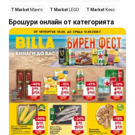
T Market
Манго
T Market
LEGO
T Market
Кекс
Брошури онлайн от категорията