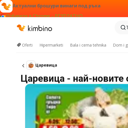
Актуални брошури винаги под ръка
Добавете в Chrome – БЕЗПЛАТНО
Oferti
Hipermarketi
Bala i cerna tehnika
Dom i g
Царевица
Царевица - най-новите