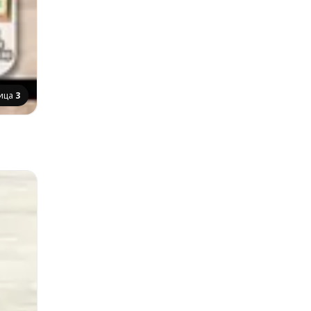
ица
3