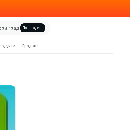
ри град
Потвърдете
родукти
Градове