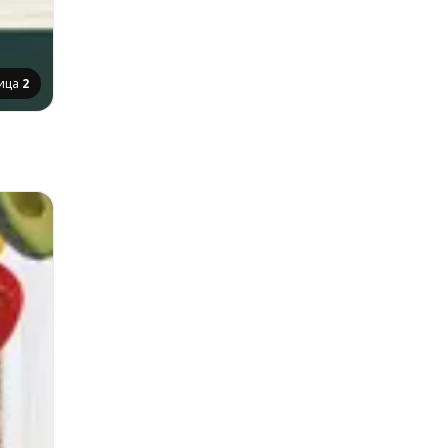
ица
2