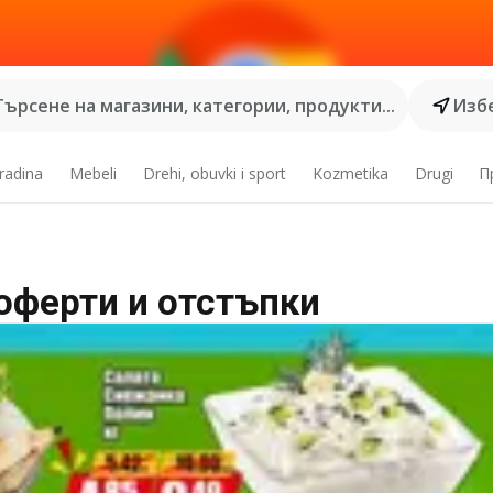
Търсене на магазини, категории, продукти...
Избе
radina
Mebeli
Drehi, obuvki i sport
Kozmetika
Drugi
П
 оферти и отстъпки