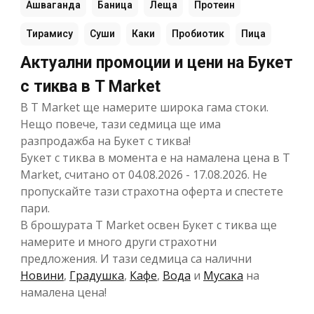
Ашваганда
Баница
Леща
Протеин
Тирамису
Суши
Каки
Пробиотик
Пица
Актуални промоции и цени на Букет
с тиква в T Market
В T Market ще намерите широка гама стоки.
Нещо повече, тази седмица ще има
разпродажба на Букет с тиква!
Букет с тиква в момента е на намалена цена в T
Market, считано от 04.08.2026 - 17.08.2026. Не
пропускайте тази страхотна оферта и спестете
пари.
В брошурата T Market освен Букет с тиква ще
намерите и много други страхотни
предложения. И тази седмица са налични
Новини
,
Градушка
,
Кафе
,
Вода
и
Мусака
на
намалена цена!