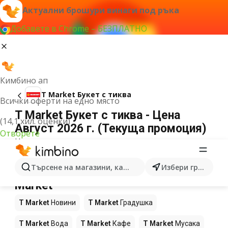
Актуални брошури винаги под ръка
Добавете в Chrome – БЕЗПЛАТНО
Кимбино ап
T Market Букет с тиква
Всички оферти на едно място
T Market Букет с тиква - Цена
(14,1 хил. оценки)
Август 2026 г. (Текуща промоция)
Отворете
Не можахме да намерим резултати за този
термин.
Още продукти в магазините T
Търсене на магазини, категории, продукти...
Избери град
Market
T Market
Новини
T Market
Градушка
T Market
Вода
T Market
Кафе
T Market
Мусака