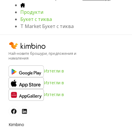
Продукти
Букет с тиква
T Market Букет с тиква
Най-новите брошури, предложения и
намаления
Изтегли в
Изтегли в
Изтегли в
Kimbino