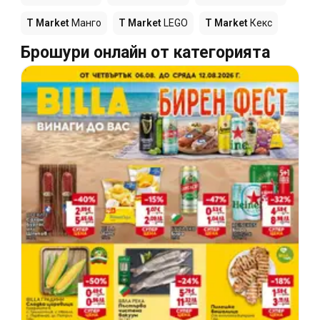
T Market
Манго
T Market
LEGO
T Market
Кекс
Брошури онлайн от категорията