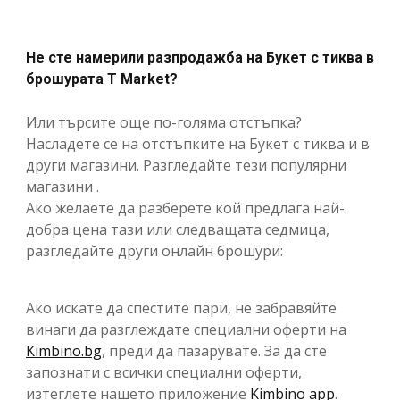
Не сте намерили разпродажба на Букет с тиква в
брошурата T Market?
Или търсите още по-голяма отстъпка?
Насладете се на отстъпките на Букет с тиква и в
други магазини. Разгледайте тези популярни
магазини .
Ако желаете да разберете кой предлага най-
добра цена тази или следващата седмица,
разгледайте други онлайн брошури:
Ако искате да спестите пари, не забравяйте
винаги да разглеждате специални оферти на
Kimbino.bg
, преди да пазарувате. За да сте
запознати с всички специални оферти,
изтеглете нашето приложение
Kimbino app
.