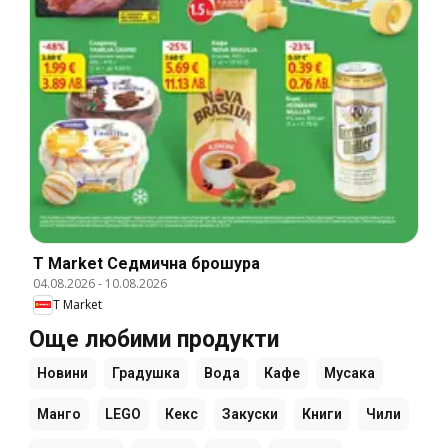
T Market Cедмична брошура
04.08.2026
-
10.08.2026
T Market
Още любими продукти
Новини
Градушка
Вода
Кафе
Мусака
Манго
LEGO
Кекс
Закуски
Книги
Чили