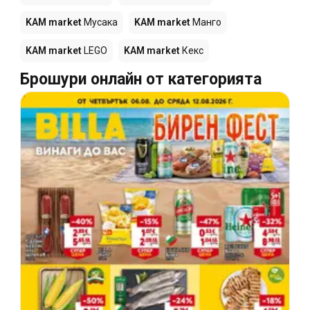
KAM market
Мусака
KAM market
Манго
KAM market
LEGO
KAM market
Кекс
Брошури онлайн от категорията