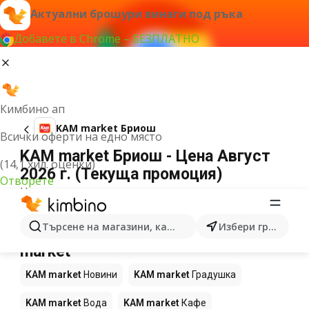
Актуални брошури винаги под ръка
Добавете в Chrome – БЕЗПЛАТНО
Кимбино ап
KAM market Бриош
Всички оферти на едно място
KAM market Бриош - Цена Август
(14,1 хил. оценки)
2026 г. (Текуща промоция)
Отворете
Не можахме да намерим резултати за този
термин.
Още продукти в магазините KAM
Търсене на магазини, категории, продукти...
Избери град
market
KAM market
Новини
KAM market
Градушка
KAM market
Вода
KAM market
Кафе