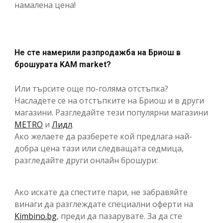
намалена цена!
Не сте намерили разпродажба на Бриош в
брошурата KAM market?
Или търсите още по-голяма отстъпка?
Насладете се на отстъпките на Бриош и в други
магазини. Разгледайте тези популярни магазини
METRO
и
Лидл
.
Ако желаете да разберете кой предлага най-
добра цена тази или следващата седмица,
разгледайте други онлайн брошури:
Ако искате да спестите пари, не забравяйте
винаги да разглеждате специални оферти на
Kimbino.bg
, преди да пазарувате. За да сте