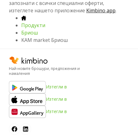
запознати с всички специални оферти,
изтеглете нашето приложение
Kimbino app
.
Продукти
Бриош
KAM market Бриош
Най-новите брошури, предложения и
намаления
Изтегли в
Изтегли в
Изтегли в