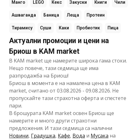
Манго
LEGO
Кекс
Закуски
Книги
Чили
Ашваганда
Баница
Леща
Протеин
Тирамису
Суши
Каки
Пробиотик
Пица
Актуални промоции и цени на
Бриош в KAM market
В KAM market ще намерите широка гама стоки.
Нещо повече, тази седмица ще има
разпродажба на Бриош!
Бриош в момента е на намалена цена в KAM
market, считано от 03.08.2026 - 09.08.2026. Не
пропускайте тази страхотна оферта и спестете
пари.
В брошурата KAM market освен Бриош ще
намерите и много други страхотни
предложения. И тази седмица са налични
Новини
,
Градушка
,
Кафе
,
Вода
и
Мусака
на