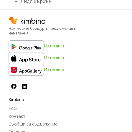
Лидл Бърбън
Най-новите брошури, предложения и
намаления
Изтегли в
Изтегли в
Изтегли в
Kimbino
FAQ
Контакт
Съобщи за съдържание
Градове