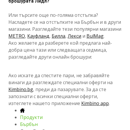
брошурата Лидл?
Или търсите още по-голяма отстъпка?
Насладете се на отстъпките на Бърбън и в други
магазини. Разгледайте тези популярни магазини
METRO
,
Кауфланд
,
Билла
,
Лекси
и
BulMag
.
Ако желаете да разберете кой предлага най-
добра цена тази или следващата седмица,
разгледайте други онлайн брошури:
Ако искате да спестите пари, не забравяйте
винаги да разглеждате специални оферти на
Kimbino.bg
, преди да пазарувате. За да сте
запознати с всички специални оферти,
изтеглете нашето приложение
Kimbino app
.
Продукти
Бърбън