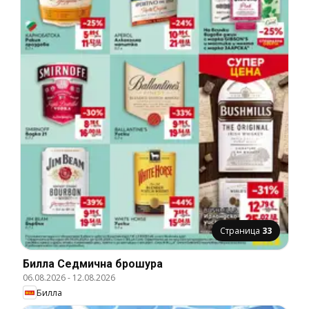
Страница
33
Билла Cедмична брошура
06.08.2026
-
12.08.2026
Билла