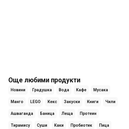
Още любими продукти
Новини
Градушка
Вода
Кафе
Мусака
Манго
LEGO
Кекс
Закуски
Книги
Чили
Ашваганда
Баница
Леща
Протеин
Тирамису
Суши
Каки
Пробиотик
Пица