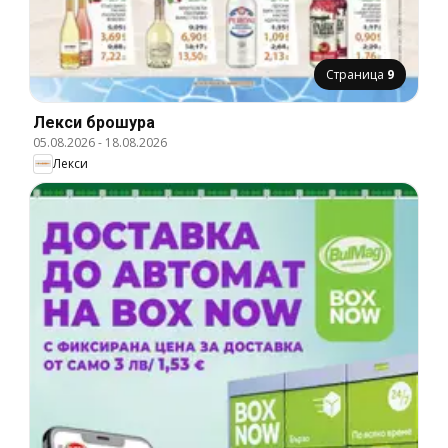
Страница
9
Лекси брошура
05.08.2026
-
18.08.2026
Лекси