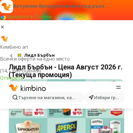
Актуални брошури винаги под ръка
Добавете в Chrome – БЕЗПЛАТНО
Кимбино ап
Лидл Бърбън
Всички оферти на едно място
Лидл Бърбън - Цена Август 2026 г.
(14,1 хил. оценки)
(Текуща промоция)
Отворете
Търсене на магазини, категории, продукти...
Избери град