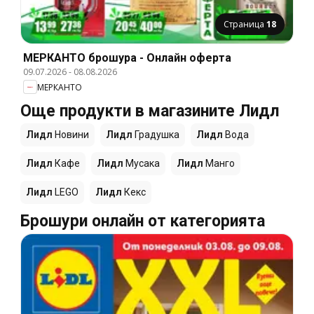
Страница
18
МЕРКАНТО брошура - Онлайн оферта
09.07.2026
-
08.08.2026
МЕРКАНТО
Още продукти в магазините Лидл
Лидл
Новини
Лидл
Градушка
Лидл
Вода
Лидл
Кафе
Лидл
Мусака
Лидл
Манго
Лидл
LEGO
Лидл
Кекс
Брошури онлайн от категорията