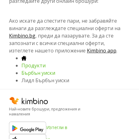
разгледайте други онлайн брошури:
Ако искате да спестите пари, не забравяйте
винаги да разглеждате специални оферти на
Kimbino.bg
, преди да пазарувате. За да сте
запознати с всички специални оферти,
изтеглете нашето приложение
Kimbino app
.
Продукти
Бърбън уиски
Лидл Бърбън уиски
Най-новите брошури, предложения и
намаления
Изтегли в