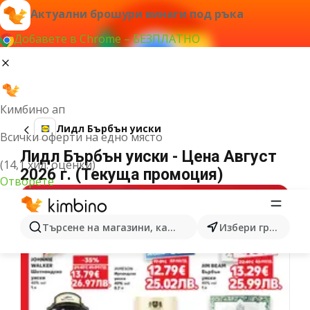
Актуални брошури винаги под ръка
Добавете в Chrome – БЕЗПЛАТНО
Кимбино ап
Лидл Бърбън уиски
Всички оферти на едно място
Лидл Бърбън уиски - Цена Август
(14,1 хил. оценки)
2026 г. (Текуща промоция)
Отворете
Търсене на магазини, категории, продукти...
Избери град