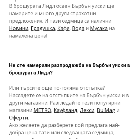
В брошурата Лидл освен Бърбън уиски ще
намерите и много други страхотни
предложения. И тази седмица са налични
Новини
,
Градушка
,
Кафе
,
Вода
и
Мусака
на
намалена цена!
Не сте намерили разпродажба на Бърбън уиски в
брошурата Лидл?
Или търсите още по-голяма отстъпка?
Насладете се на отстъпките на Бърбън уиски и в
други магазини. Разгледайте тези популярни
магазини
METRO
,
Кауфланд
,
Лекси
,
BulMag
и
Оферти
.
Ако желаете да разберете кой предлага най-
добра цена тази или следващата седмица,