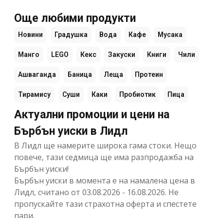
Още любими продукти
Новини
Градушка
Вода
Кафе
Мусака
Манго
LEGO
Кекс
Закуски
Книги
Чили
Ашваганда
Баница
Леща
Протеин
Тирамису
Суши
Каки
Пробиотик
Пица
Актуални промоции и цени на
Бърбън уиски в Лидл
В Лидл ще намерите широка гама стоки. Нещо
повече, тази седмица ще има разпродажба на
Бърбън уиски!
Бърбън уиски в момента е на намалена цена в
Лидл, считано от 03.08.2026 - 16.08.2026. Не
пропускайте тази страхотна оферта и спестете
пари.