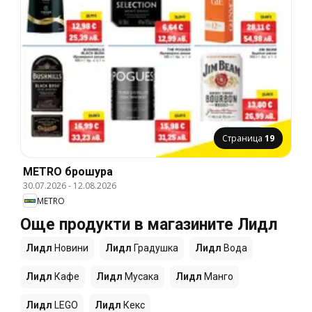
Страница
19
METRO брошура
30.07.2026
-
12.08.2026
METRO
Още продукти в магазините Лидл
Лидл
Новини
Лидл
Градушка
Лидл
Вода
Лидл
Кафе
Лидл
Мусака
Лидл
Манго
Лидл
LEGO
Лидл
Кекс