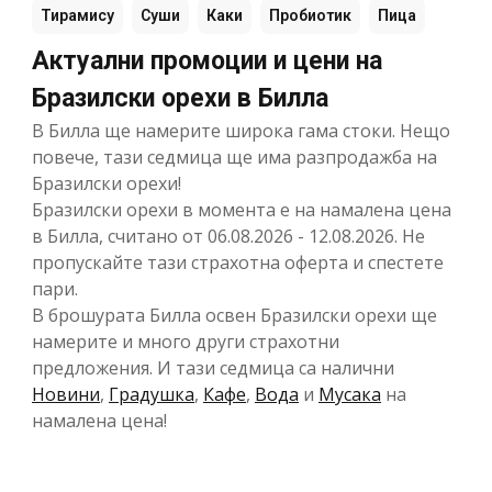
Тирамису
Суши
Каки
Пробиотик
Пица
Актуални промоции и цени на
Бразилски орехи в Билла
В Билла ще намерите широка гама стоки. Нещо
повече, тази седмица ще има разпродажба на
Бразилски орехи!
Бразилски орехи в момента е на намалена цена
в Билла, считано от 06.08.2026 - 12.08.2026. Не
пропускайте тази страхотна оферта и спестете
пари.
В брошурата Билла освен Бразилски орехи ще
намерите и много други страхотни
предложения. И тази седмица са налични
Новини
,
Градушка
,
Кафе
,
Вода
и
Мусака
на
намалена цена!