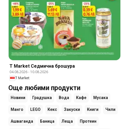
T Market Cедмична брошура
04.08.2026
-
10.08.2026
T Market
Още любими продукти
Новини
Градушка
Вода
Кафе
Мусака
Манго
LEGO
Кекс
Закуски
Книги
Чили
Ашваганда
Баница
Леща
Протеин