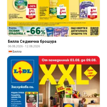
Билла Cедмична брошура
06.08.2026
-
12.08.2026
Билла