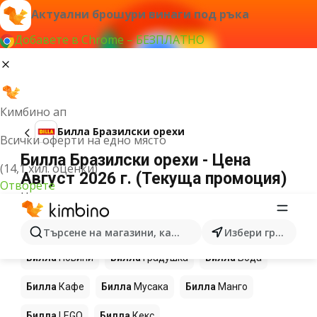
Актуални брошури винаги под ръка
Добавете в Chrome – БЕЗПЛАТНО
Кимбино ап
Билла Бразилски орехи
Всички оферти на едно място
Билла Бразилски орехи - Цена
(14,1 хил. оценки)
Август 2026 г. (Текуща промоция)
Отворете
Не можахме да намерим резултати за този
термин.
Още продукти в магазините Билла
Търсене на магазини, категории, продукти...
Избери град
Билла
Новини
Билла
Градушка
Билла
Вода
Билла
Кафе
Билла
Мусака
Билла
Манго
Билла
LEGO
Билла
Кекс