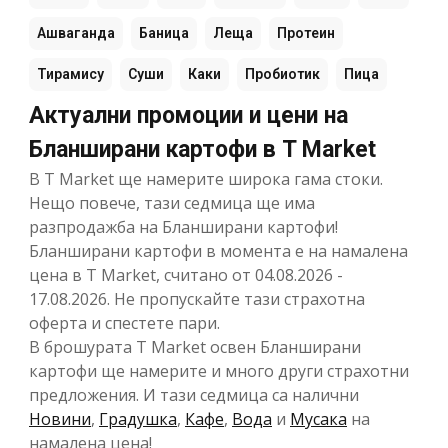
Ашваганда
Баница
Леща
Протеин
Тирамису
Суши
Каки
Пробиотик
Пица
Актуални промоции и цени на
Бланширани картофи в T Market
В T Market ще намерите широка гама стоки.
Нещо повече, тази седмица ще има
разпродажба на Бланширани картофи!
Бланширани картофи в момента е на намалена
цена в T Market, считано от 04.08.2026 -
17.08.2026. Не пропускайте тази страхотна
оферта и спестете пари.
В брошурата T Market освен Бланширани
картофи ще намерите и много други страхотни
предложения. И тази седмица са налични
Новини
,
Градушка
,
Кафе
,
Вода
и
Мусака
на
намалена цена!