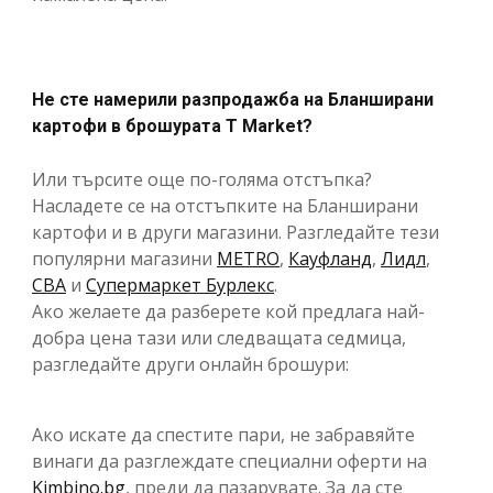
Не сте намерили разпродажба на Бланширани
картофи в брошурата T Market?
Или търсите още по-голяма отстъпка?
Насладете се на отстъпките на Бланширани
картофи и в други магазини. Разгледайте тези
популярни магазини
METRO
,
Кауфланд
,
Лидл
,
CBA
и
Супермаркет Бурлекс
.
Ако желаете да разберете кой предлага най-
добра цена тази или следващата седмица,
разгледайте други онлайн брошури:
Ако искате да спестите пари, не забравяйте
винаги да разглеждате специални оферти на
Kimbino.bg
, преди да пазарувате. За да сте