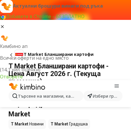
Актуални брошури винаги под ръка
Добавете в Chrome – БЕЗПЛАТНО
Кимбино ап
T Market Бланширани картофи
Всички оферти на едно място
T Market Бланширани картофи -
(14,1 хил. оценки)
Цена Август 2026 г. (Текуща
Отворете
промоция)
Не можахме да намерим резултати за този
термин.
Търсене на магазини, категории, продукти...
Избери град
Още продукти в магазините T
Market
T Market
Новини
T Market
Градушка