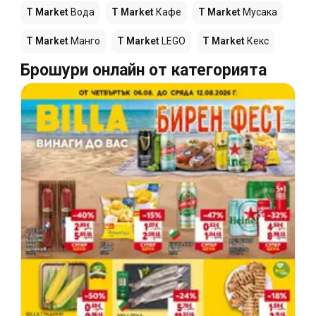
T Market
Вода
T Market
Кафе
T Market
Мусака
T Market
Манго
T Market
LEGO
T Market
Кекс
Брошури онлайн от категорията