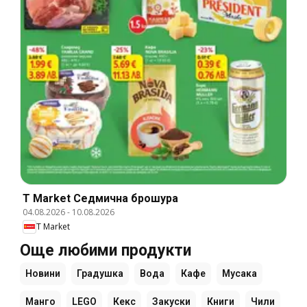
T Market Cедмична брошура
04.08.2026
-
10.08.2026
T Market
Още любими продукти
Новини
Градушка
Вода
Кафе
Мусака
Манго
LEGO
Кекс
Закуски
Книги
Чили