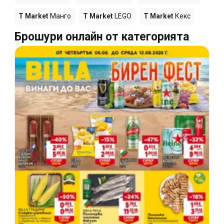
T Market
Манго
T Market
LEGO
T Market
Кекс
Брошури онлайн от категорията