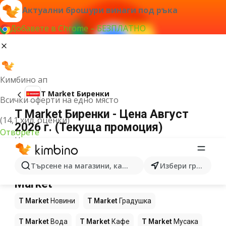
Актуални брошури винаги под ръка
Добавете в Chrome – БЕЗПЛАТНО
Кимбино ап
T Market Биренки
Всички оферти на едно място
T Market Биренки - Цена Август
(14,1 хил. оценки)
2026 г. (Текуща промоция)
Отворете
Не можахме да намерим резултати за този
термин.
Още продукти в магазините T
Търсене на магазини, категории, продукти...
Избери град
Market
T Market
Новини
T Market
Градушка
T Market
Вода
T Market
Кафе
T Market
Мусака