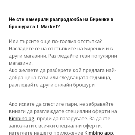
Не сте намерили разпродажба на Биренки в
брошурата T Market?
Или търсите още по-голяма отстъпка?
Насладете се на отстъпките на Биренки и в
други магазини. Разгледайте тези популярни
магазини .
Ако желаете да разберете кой предлага най-
добра цена тази или следващата седмица,
разгледайте други онлайн брошури:
Ако искате да спестите пари, не забравяйте
винаги да разглеждате специални оферти на
Kimbino.bg
, преди да пазарувате. За да сте
запознати с всички специални оферти,
изтеглете нашето приложение
Kimbino app
.