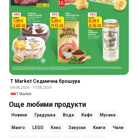
T Market Cедмична брошура
04.08.2026
-
10.08.2026
T Market
Още любими продукти
Новини
Градушка
Вода
Кафе
Мусака
Манго
LEGO
Кекс
Закуски
Книги
Чили