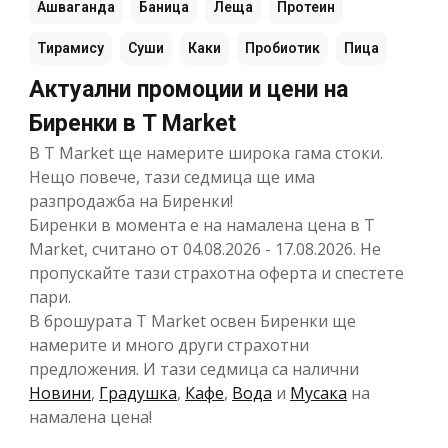
Ашваганда
Баница
Леща
Протеин
Тирамису
Суши
Каки
Пробиотик
Пица
Актуални промоции и цени на
Биренки в T Market
В T Market ще намерите широка гама стоки.
Нещо повече, тази седмица ще има
разпродажба на Биренки!
Биренки в момента е на намалена цена в T
Market, считано от 04.08.2026 - 17.08.2026. Не
пропускайте тази страхотна оферта и спестете
пари.
В брошурата T Market освен Биренки ще
намерите и много други страхотни
предложения. И тази седмица са налични
Новини
,
Градушка
,
Кафе
,
Вода
и
Мусака
на
намалена цена!