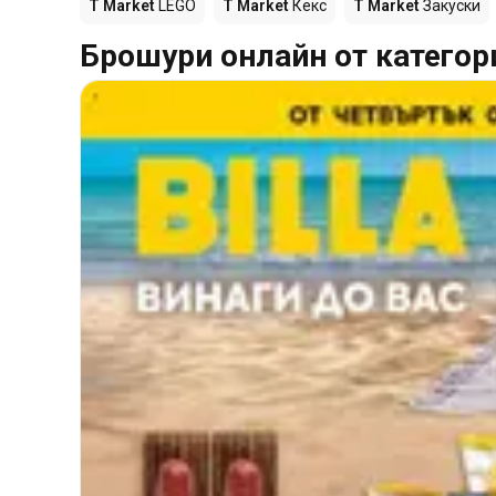
T Market
LEGO
T Market
Кекс
T Market
Закуски
Брошури онлайн от категор