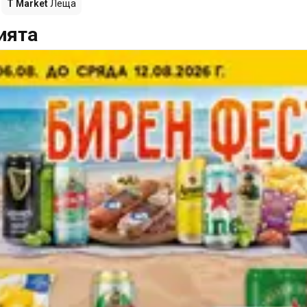
T Market
Леща
ията