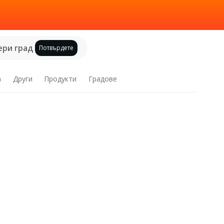
ри град
Потвърдете
а
Други
Продукти
Градове