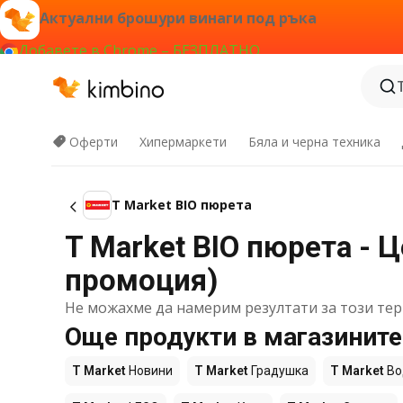
Актуални брошури винаги под ръка
Добавете в Chrome – БЕЗПЛАТНО
Оферти
Хипермаркети
Бяла и черна техника
T Market BIO пюрета
T Market BIO пюрета - Ц
промоция)
Не можахме да намерим резултати за този тер
Още продукти в магазините
T Market
Новини
T Market
Градушка
T Market
Во