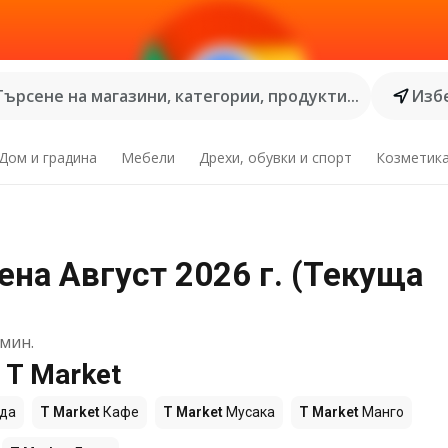
Търсене на магазини, категории, продукти...
Избе
Дом и градина
Мебели
Дрехи, обувки и спорт
Козметик
ена Август 2026 г. (Текуща
мин.
 T Market
да
T Market
Кафе
T Market
Мусака
T Market
Манго