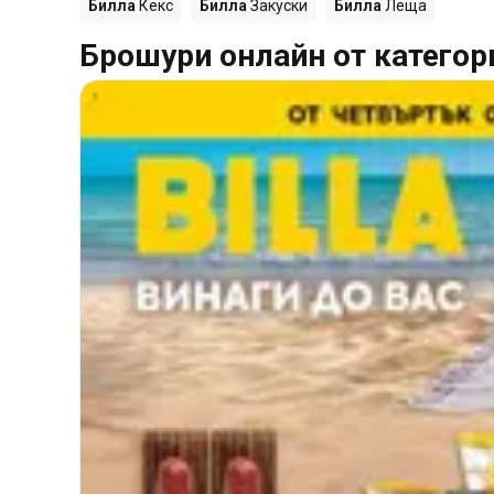
Билла
Кекс
Билла
Закуски
Билла
Леща
Брошури онлайн от категор