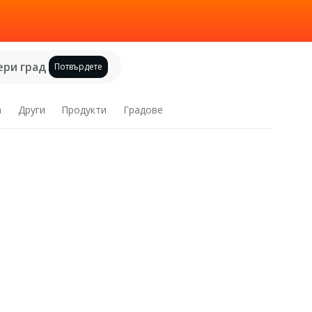
ри град
Потвърдете
а
Други
Продукти
Градове