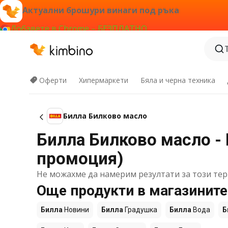
Актуални брошури винаги под ръка
Добавете в Chrome – БЕЗПЛАТНО
Оферти
Хипермаркети
Бяла и черна техника
Билла Билково масло
Билла Билково масло - 
промоция)
Не можахме да намерим резултати за този тер
Още продукти в магазините
Билла
Новини
Билла
Градушка
Билла
Вода
Б