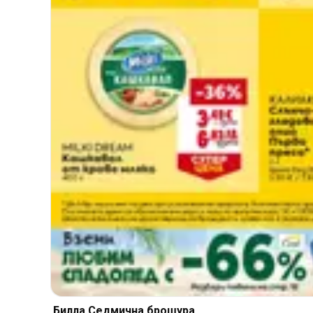
Билла Cедмична брошура