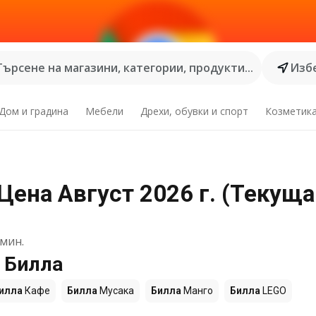
Търсене на магазини, категории, продукти...
Избе
Дом и градина
Мебели
Дрехи, обувки и спорт
Козметик
Цена Август 2026 г. (Текуща
мин.
 Билла
илла
Кафе
Билла
Мусака
Билла
Манго
Билла
LEGO