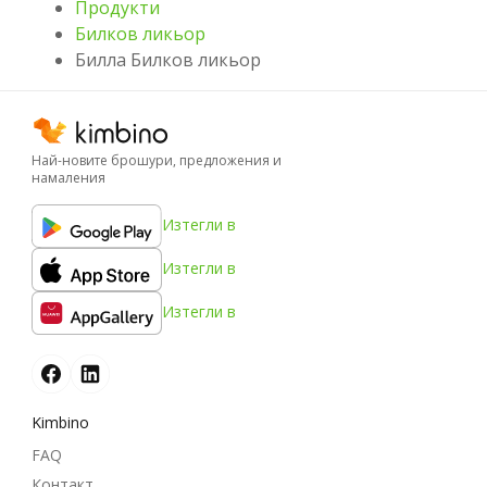
Продукти
Билков ликьор
Билла Билков ликьор
Най-новите брошури, предложения и
намаления
Изтегли в
Изтегли в
Изтегли в
Kimbino
FAQ
Контакт