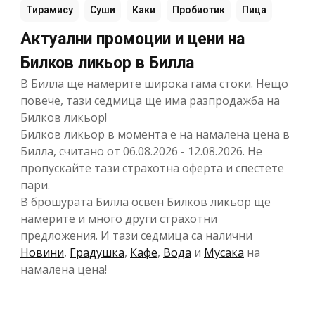
Тирамису
Суши
Каки
Пробиотик
Пица
Актуални промоции и цени на
Билков ликьор в Билла
В Билла ще намерите широка гама стоки. Нещо
повече, тази седмица ще има разпродажба на
Билков ликьор!
Билков ликьор в момента е на намалена цена в
Билла, считано от 06.08.2026 - 12.08.2026. Не
пропускайте тази страхотна оферта и спестете
пари.
В брошурата Билла освен Билков ликьор ще
намерите и много други страхотни
предложения. И тази седмица са налични
Новини
,
Градушка
,
Кафе
,
Вода
и
Мусака
на
намалена цена!