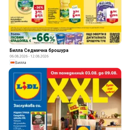
Билла Cедмична брошура
06.08.2026
-
12.08.2026
Билла