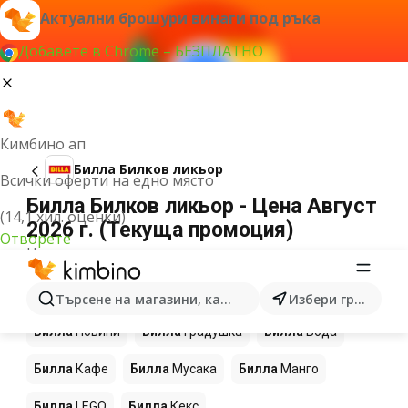
Актуални брошури винаги под ръка
Добавете в Chrome – БЕЗПЛАТНО
Кимбино ап
Билла Билков ликьор
Всички оферти на едно място
Билла Билков ликьор - Цена Август
(14,1 хил. оценки)
2026 г. (Текуща промоция)
Отворете
Не можахме да намерим резултати за този
термин.
Още продукти в магазините Билла
Търсене на магазини, категории, продукти...
Избери град
Билла
Новини
Билла
Градушка
Билла
Вода
Билла
Кафе
Билла
Мусака
Билла
Манго
Билла
LEGO
Билла
Кекс