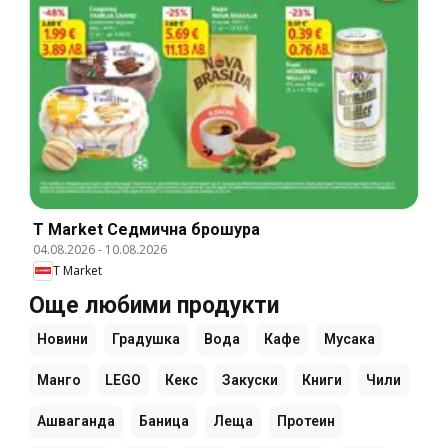
T Market Cедмична брошура
04.08.2026
-
10.08.2026
T Market
Още любими продукти
Новини
Градушка
Вода
Кафе
Мусака
Манго
LEGO
Кекс
Закуски
Книги
Чили
Ашваганда
Баница
Леща
Протеин