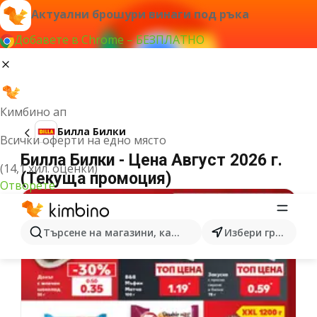
Актуални брошури винаги под ръка
Добавете в Chrome – БЕЗПЛАТНО
Кимбино ап
Билла Билки
Всички оферти на едно място
Билла Билки - Цена Август 2026 г.
(14,1 хил. оценки)
(Текуща промоция)
Отворете
Търсене на магазини, категории, продукти...
Избери град