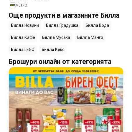
METRO
Още продукти в магазините Билла
Билла
Новини
Билла
Градушка
Билла
Вода
Билла
Кафе
Билла
Мусака
Билла
Манго
Билла
LEGO
Билла
Кекс
Брошури онлайн от категорията