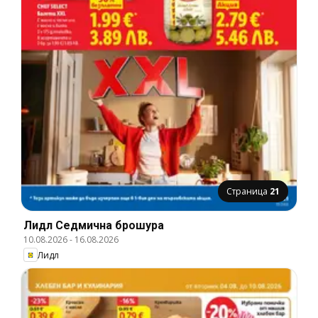
Страница
21
Лидл Cедмична брошура
10.08.2026
-
16.08.2026
Лидл