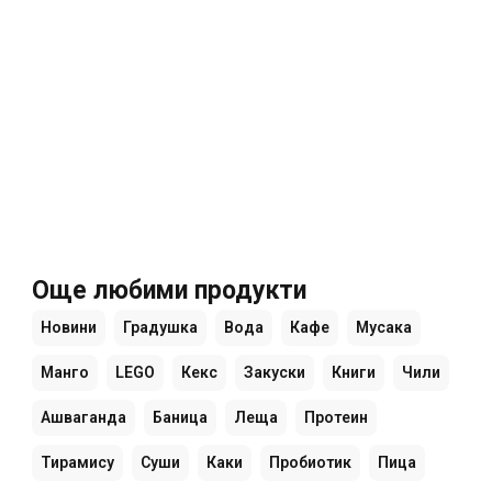
Още любими продукти
Новини
Градушка
Вода
Кафе
Мусака
Манго
LEGO
Кекс
Закуски
Книги
Чили
Ашваганда
Баница
Леща
Протеин
Тирамису
Суши
Каки
Пробиотик
Пица