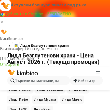
Актуални брошури винаги под ръка
Добавете в Chrome – БЕЗПЛАТНО
Кимбино ап
Лидл Безглутенови храни
Всички оферти на едно място
Лидл Безглутенови храни - Цена
(14,1 хил. оценки)
Август 2026 г. (Текуща промоция)
Отворете
Не можахме да намерим резултати за този
термин.
Още продукти в магазините Лидл
Търсене на магазини, категории, продукти...
Избери град
Лидл
Новини
Лидл
Градушка
Лидл
Вода
Лидл
Кафе
Лидл
Мусака
Лидл
Манго
Лидл
LEGO
Лидл
Кекс