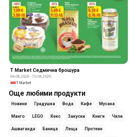
T Market Cедмична брошура
04.08.2026
-
10.08.2026
T Market
Още любими продукти
Новини
Градушка
Вода
Кафе
Мусака
Манго
LEGO
Кекс
Закуски
Книги
Чили
Ашваганда
Баница
Леща
Протеин