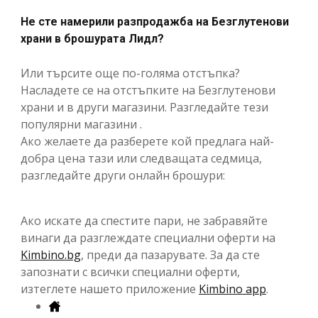
Не сте намерили разпродажба на Безглутенови
храни в брошурата Лидл?
Или търсите още по-голяма отстъпка?
Насладете се на отстъпките на Безглутенови
храни и в други магазини. Разгледайте тези
популярни магазини .
Ако желаете да разберете кой предлага най-
добра цена тази или следващата седмица,
разгледайте други онлайн брошури:
Ако искате да спестите пари, не забравяйте
винаги да разглеждате специални оферти на
Kimbino.bg
, преди да пазарувате. За да сте
запознати с всички специални оферти,
изтеглете нашето приложение
Kimbino app
.