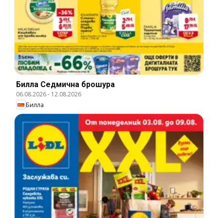
Билла Cедмична брошура
06.08.2026
-
12.08.2026
Билла