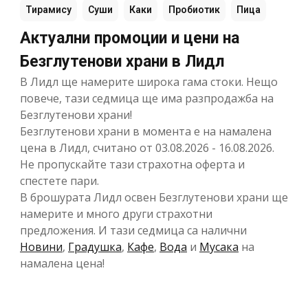
Тирамису
Суши
Каки
Пробиотик
Пица
Актуални промоции и цени на
Безглутенови храни в Лидл
В Лидл ще намерите широка гама стоки. Нещо
повече, тази седмица ще има разпродажба на
Безглутенови храни!
Безглутенови храни в момента е на намалена
цена в Лидл, считано от 03.08.2026 - 16.08.2026.
Не пропускайте тази страхотна оферта и
спестете пари.
В брошурата Лидл освен Безглутенови храни ще
намерите и много други страхотни
предложения. И тази седмица са налични
Новини
,
Градушка
,
Кафе
,
Вода
и
Мусака
на
намалена цена!