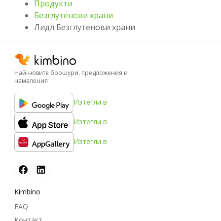
Продукти
Безглутенови храни
Лидл Безглутенови храни
Най-новите брошури, предложения и
намаления
Изтегли в
Изтегли в
Изтегли в
Kimbino
FAQ
Контакт