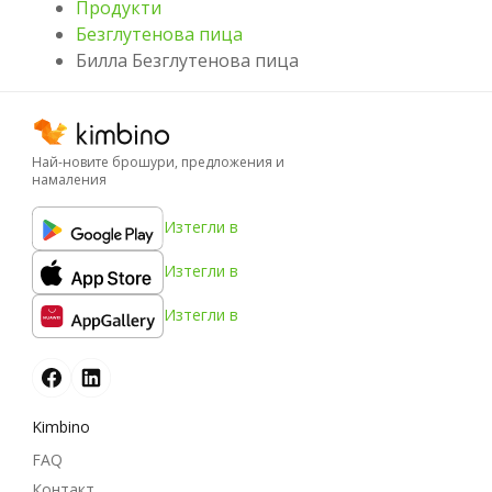
Продукти
Безглутенова пица
Билла Безглутенова пица
Най-новите брошури, предложения и
намаления
Изтегли в
Изтегли в
Изтегли в
Kimbino
FAQ
Контакт