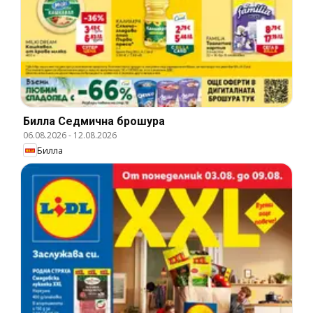
Билла Cедмична брошура
06.08.2026
-
12.08.2026
Билла