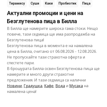
Тирамису
Суши
Каки
Пробиотик
Пица
Актуални промоции и цени на
Безглутенова пица в Билла
В Билла ще намерите широка гама стоки. Нещо
повече, тази седмица ще има разпродажба на
Безглутенова пица!
Безглутенова пица в момента е на намалена
цена в Билла, считано от 06.08.2026 - 12.08.2026.
Не пропускайте тази страхотна оферта и
спестете пари.
В брошурата Билла освен Безглутенова пица ще
намерите и много други страхотни
предложения. И тази седмица са налични
Новини
,
Градушка
,
Кафе
,
Вода
и
Мусака
на
намалена цена!