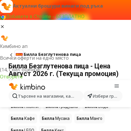
Актуални брошури винаги под ръка
Добавете в Chrome – БЕЗПЛАТНО
Кимбино ап
Билла Безглутенова пица
Всички оферти на едно място
Билла Безглутенова пица - Цена
(14,1 хил. оценки)
Август 2026 г. (Текуща промоция)
Отворете
Не можахме да намерим резултати за този
термин.
Още продукти в магазините Билла
Търсене на магазини, категории, продукти...
Избери град
Билла
Новини
Билла
Градушка
Билла
Вода
Билла
Кафе
Билла
Мусака
Билла
Манго
Билла
LEGO
Билла
Кекс