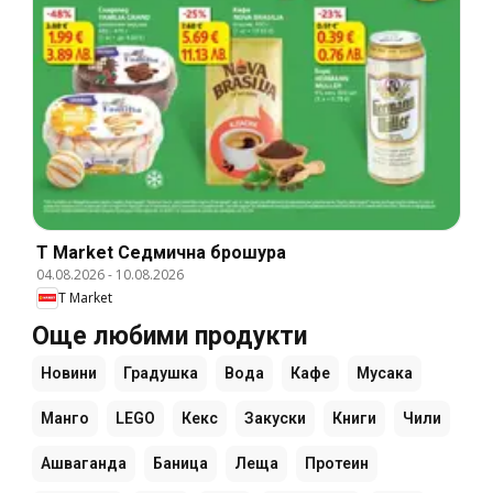
T Market Cедмична брошура
04.08.2026
-
10.08.2026
T Market
Още любими продукти
Новини
Градушка
Вода
Кафе
Мусака
Манго
LEGO
Кекс
Закуски
Книги
Чили
Ашваганда
Баница
Леща
Протеин