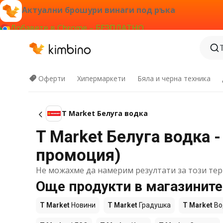
Актуални брошури винаги под ръка
Добавете в Chrome – БЕЗПЛАТНО
Оферти
Хипермаркети
Бяла и черна техника
T Market Белуга водка
T Market Белуга водка -
промоция)
Не можахме да намерим резултати за този тер
Още продукти в магазините
T Market
Новини
T Market
Градушка
T Market
Во