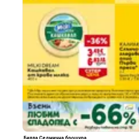
Билла Cедмична брошура