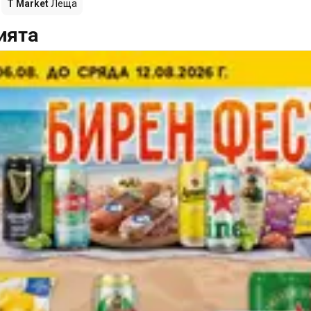
T Market
Леща
ията