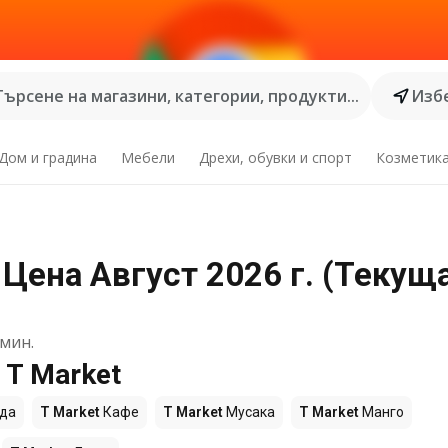
Търсене на магазини, категории, продукти...
Избе
Дом и градина
Мебели
Дрехи, обувки и спорт
Козметик
 Цена Август 2026 г. (Текущ
мин.
 T Market
да
T Market
Кафе
T Market
Мусака
T Market
Манго