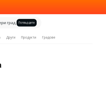
ри град
Потвърдете
а
Други
Продукти
Градове
а