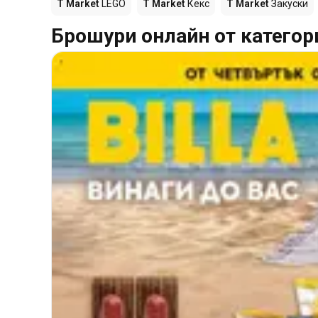
T Market
LEGO
T Market
Кекс
T Market
Закуски
Брошури онлайн от категор