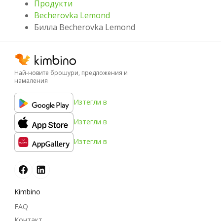
Продукти
Becherovka Lemond
Билла Becherovka Lemond
Най-новите брошури, предложения и
намаления
Изтегли в
Изтегли в
Изтегли в
Kimbino
FAQ
Контакт