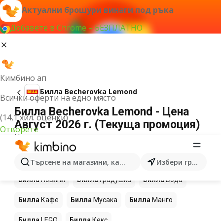
Актуални брошури винаги под ръка
Добавете в Chrome – БЕЗПЛАТНО
Кимбино ап
Билла Becherovka Lemond
Всички оферти на едно място
Билла Becherovka Lemond - Цена
(14,1 хил. оценки)
Август 2026 г. (Текуща промоция)
Отворете
Не можахме да намерим резултати за този
термин.
Още продукти в магазините Билла
Търсене на магазини, категории, продукти...
Избери град
Билла
Новини
Билла
Градушка
Билла
Вода
Билла
Кафе
Билла
Мусака
Билла
Манго
Билла
LEGO
Билла
Кекс