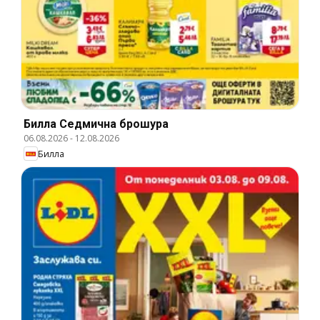
Билла Cедмична брошура
06.08.2026
-
12.08.2026
Билла