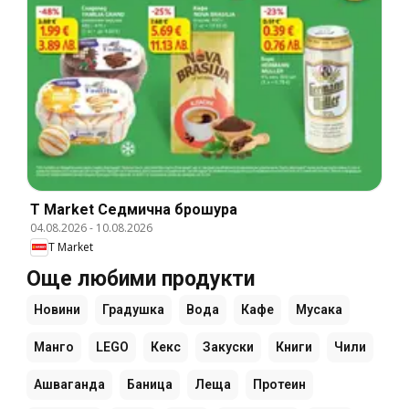
T Market Cедмична брошура
04.08.2026
-
10.08.2026
T Market
Още любими продукти
Новини
Градушка
Вода
Кафе
Мусака
Манго
LEGO
Кекс
Закуски
Книги
Чили
Ашваганда
Баница
Леща
Протеин