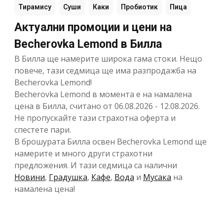
Тирамису
Суши
Каки
Пробиотик
Пица
Актуални промоции и цени на
Becherovka Lemond в Билла
В Билла ще намерите широка гама стоки. Нещо
повече, тази седмица ще има разпродажба на
Becherovka Lemond!
Becherovka Lemond в момента е на намалена
цена в Билла, считано от 06.08.2026 - 12.08.2026.
Не пропускайте тази страхотна оферта и
спестете пари.
В брошурата Билла освен Becherovka Lemond ще
намерите и много други страхотни
предложения. И тази седмица са налични
Новини
,
Градушка
,
Кафе
,
Вода
и
Мусака
на
намалена цена!