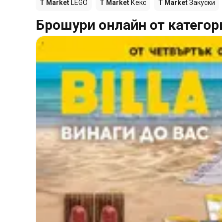
T Market
LEGO
T Market
Кекс
T Market
Закуски
Брошури онлайн от категор