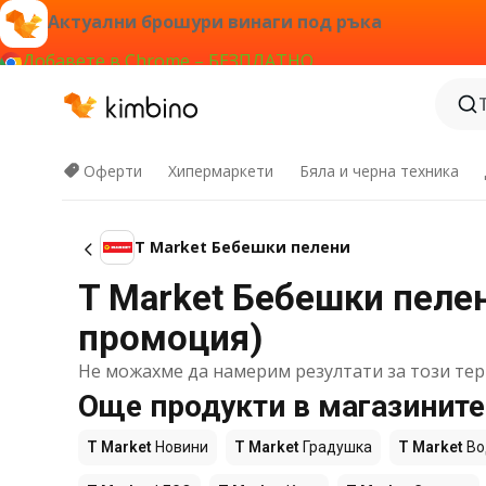
Актуални брошури винаги под ръка
Добавете в Chrome – БЕЗПЛАТНО
Оферти
Хипермаркети
Бяла и черна техника
T Market Бебешки пелени
T Market Бебешки пелен
промоция)
Не можахме да намерим резултати за този тер
Още продукти в магазините
T Market
Новини
T Market
Градушка
T Market
Во