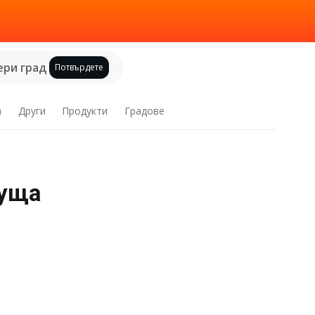
ри град
Потвърдете
а
Други
Продукти
Градове
куща