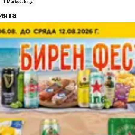
T Market
Леща
ията