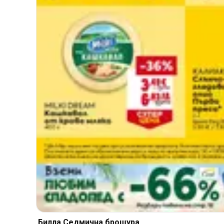
Билла Cедмична брошура