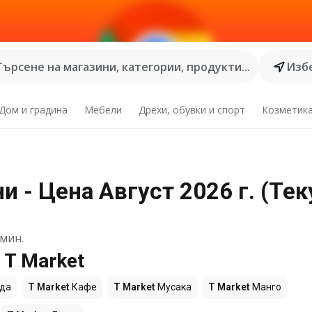
Търсене на магазини, категории, продукти...
Избе
Дом и градина
Мебели
Дрехи, обувки и спорт
Козметик
и - Цена Август 2026 г. (Те
мин.
 T Market
да
T Market
Кафе
T Market
Мусака
T Market
Манго