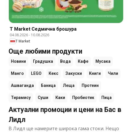
T Market Cедмична брошура
04.08.2026
-
10.08.2026
T Market
Още любими продукти
Новини
Градушка
Вода
Кафе
Мусака
Манго
LEGO
Кекс
Закуски
Книги
Чили
Ашваганда
Баница
Леща
Протеин
Тирамису
Суши
Каки
Пробиотик
Пица
Актуални промоции и цени на Бас в
Лидл
В Лидл ще намерите широка гама стоки. Нещо