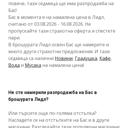
повече, тази седмица ще има разпродажба на
Бас!
Бас в момента е на намалена цена в Лидл,
считано от 03.08.2026 - 16.08.2026. Не
пропускайте тази страхотна оферта и спестете
пари.
В брошурата Лидл освен Бас ще намерите и
много други страхотни предложения. И тази
седмица са налични
Новини
,
Градушка
,
Кафе
,
Вода
и
Мусака
на намалена цена!
Не сте намерили разпродажба на Бас в
брошурата Лидл?
Или търсите още по-голяма отстъпка?
Насладете се на отстъпките на Бас и в други
магазини. Разгледайте тези популярни магазини