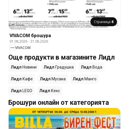
Страница
8
VIVACOM брошура
01.08.2026
-
31.08.2026
VIVACOM
Още продукти в магазините Лидл
Лидл
Новини
Лидл
Градушка
Лидл
Вода
Лидл
Кафе
Лидл
Мусака
Лидл
Манго
Лидл
LEGO
Лидл
Кекс
Брошури онлайн от категорията