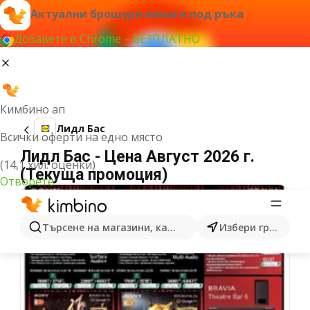
Актуални брошури винаги под ръка
Добавете в Chrome – БЕЗПЛАТНО
Кимбино ап
Лидл Бас
Всички оферти на едно място
Лидл Бас - Цена Август 2026 г.
(14,1 хил. оценки)
(Текуща промоция)
Отворете
Търсене на магазини, категории, продукти...
Избери град