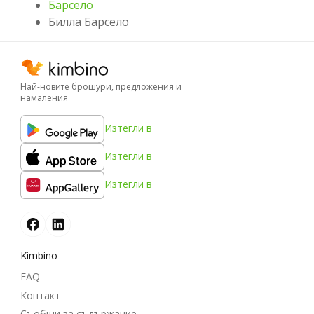
Барсело
Билла Барсело
Най-новите брошури, предложения и
намаления
Изтегли в
Изтегли в
Изтегли в
Kimbino
FAQ
Контакт
Съобщи за съдържание