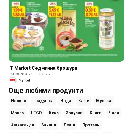
T Market Cедмична брошура
04.08.2026
-
10.08.2026
T Market
Още любими продукти
Новини
Градушка
Вода
Кафе
Мусака
Манго
LEGO
Кекс
Закуски
Книги
Чили
Ашваганда
Баница
Леща
Протеин