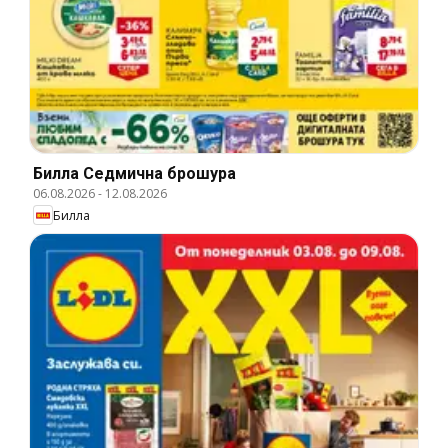
Билла Cедмична брошура
06.08.2026
-
12.08.2026
Билла