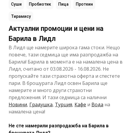
Суши
Пробиотик
Пица
Протеин
Тирамису
Актуални промоции и цени на
Барила в Лидл
В Лидл ще намерите широка гама стоки. Нещо
повече, тази седмица ще има разпродажба на
Барила! Барила в момента е на намалена цена в
Лидл, считано от 03.08.2026 - 16.08.2026. Не
пропускайте тази страхотна оферта и спестете
пари. В брошурата Лидл освен Барила ще
намерите и много други страхотни
предложения. И тази седмица са налични
Новини
,
Градушка
,
Турция
,
Кафе
и
Вода
на
намалена цена!
Не сте намерили разпродажба на Барила в
брошурата Лидл?