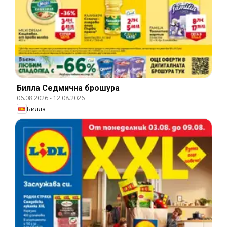
Билла Cедмична брошура
06.08.2026
-
12.08.2026
Билла