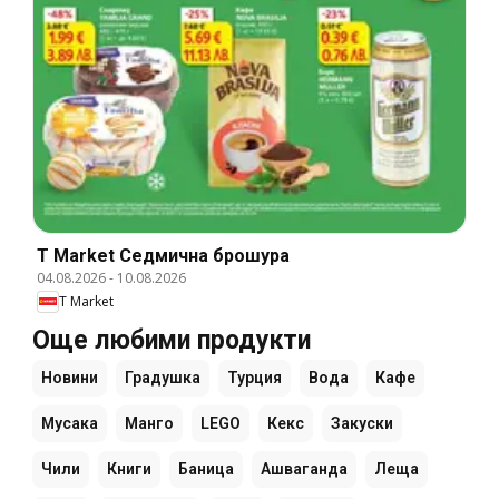
T Market Cедмична брошура
04.08.2026
-
10.08.2026
T Market
Още любими продукти
Новини
Градушка
Турция
Вода
Кафе
Мусака
Манго
LEGO
Кекс
Закуски
Чили
Книги
Баница
Ашваганда
Леща